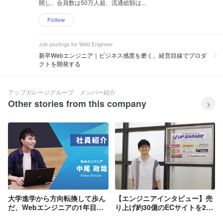
開し、会員数は50万人超、流通総額は...
Follow
Job postings for Web Engineer
新卒Webエンジニア｜ビジネス感度を磨く。経営目線でプロダ
クトを開発する
アップガレージグループ メンバー紹介
Other stories from this company
大学進学から方向転換して歩ん
【エンジニアインタビュー】売
だ、Webエンジニアの1年目を
り上げ約30億のECサイトを2名
振り返って
で運用！挑戦をし続ける東大出