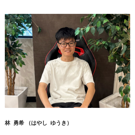
林  勇希 （はやし  ゆうき）