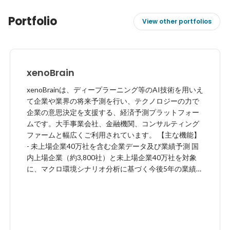
Portfolio
View other portfolios
xenoBrain
xenoBrainは、ディープラーニング等のAI技術を用いえ
て企業や業界の将来予測を行い、テクノロジーの⼒で
企業の意思決定を⽀援する、経済予測プラットフォー
ムです。大手事業会社、金融機関、コンサルティング
ファームと幅広くご利用されています。 【主な機能】
- 未上場企業40万社を含む企業データ及び業績予測 国
内上場企業（約3,800社）と未上場企業40万社を対象
に、マクロ環境シナリオ分析に基づく今後5年の業績予
測を提供。それまで情報が少なく手間のかかるもので
あった未上場企業の将来性の分析業務を効率化する事
が可能となります。 - 市場予測（経済統計データや産
業統計データの予測） 国内マクロ、産業統計を中⼼
に、世界各国の主要統計指標を対象に約36,000統計指