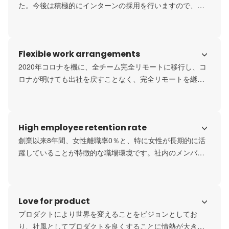
た。今後は積極的にインターンの採用を行いますので、ご
関心いただけました学生の皆さんは是非気軽に応募してく
ださい。
Flexible work arrangements
2020年コロナを機に、全チーム完全リモートに移行し、コ
ロナが明けても出社を戻すことなく、完全リモートを継続
しています。バーチャルオフィスを利用し、リアルオフィ
スに近い形でコミュニケーションをとりながら業務を行っ
ております。
High employee retention rate
創業以来8年間、女性離職率0％と、特に女性が長期的に活
躍していることが特徴的な職場環境です。社内のメンバー
は子供を育てながら働くメンバーもおり、子供に限らず急
な事情による休暇に会社全体で理解がある職場です。人柄
も優しく温厚な人が多く、お互いに助け合い、チームプレ
Love for product
ーを重視した雰囲気で、第二の家族と思えるような温かい
雰囲気の会社です。
プロダクトにより世界を変えることをビジョンとしてお
り、社風としてプロダクトを良くすることに情熱が大きい