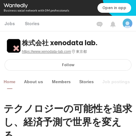
Open in app
Business social network with 0M professionals
Jobs
Stories
株式会社 xenodata lab.
https://www.xenodata-lab.com
東京都
Follow
Home
About us
Members
Stories
Job postings
テクノロジーの可能性を追求
し、経済予測で世界を変え
る。