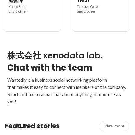
経営陣
Tech
Yojiro Seki
Tatsuya Oose
and 1 other
and 1 other
株式会社 xenodata lab.
Chat with the team
Wantedly is a business social networking platform
that makes it easy to connect with members of the company.
Reach out for a casual chat about anything that interests
you!
Featured stories
View more