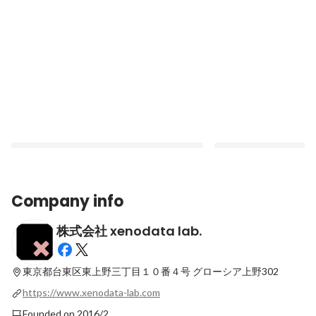
Company info
株式会社 xenodata lab.
ゼノデータの「全社会議」って何やってい
【マンガでわかるxeno
るの？
～経営企画室編～】を
東京都台東区東上野三丁目１０番４号
グローシア上野302
Pinned
Pinned
https://www.xenodata-lab.com
Founded on 2016/2