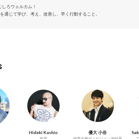
むしろウェルカム！

を通じて学び、考え、改善し、早く行動すること。
s
Hideki Kashio
優大 小谷
Sak
役員
経営企画ディビジョン 副社長
D