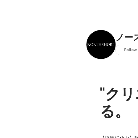
ノー
Follow
"ク
る。
【採用強化中】私