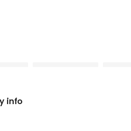
タビュー】制作現
【前編 | 社員インタビュー】クリエ
【社員インタ
 info
トづくりの魅力
イティブカンパニーが、自社プロダ
互いを活かす─
クトにかける想い
場が成り立つ
Latest
Latest