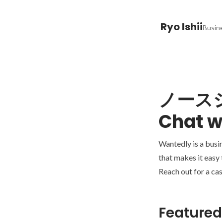
Ryo Ishii
Busine
ノース
Chat w
Wantedly is a busi
that makes it easy
Reach out for a cas
Featured