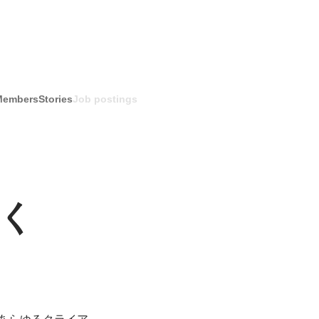
Members
Stories
Job postings
つく
てあらゆるクライア