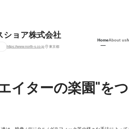
スショア株式会社
Home
About us
https://www.north-s.co.jp
東京都
リエイターの楽園"を
達は、映像 / デジタル / グラフィック等の様々な手法によっ