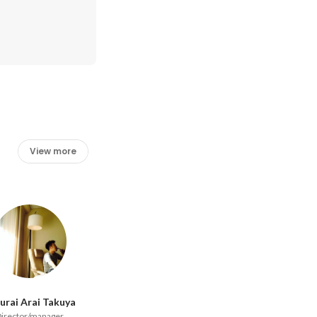
View more
urai Arai Takuya
irector/manager