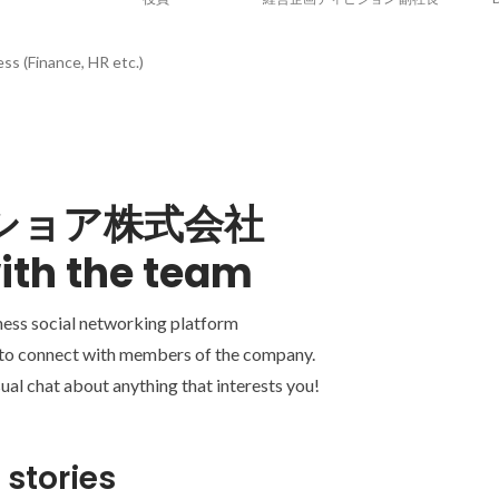
ss (Finance, HR etc.)
ショア株式会社
ith the team
ness social networking platform
 to connect with members of the company.
ual chat about anything that interests you!
 stories