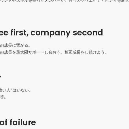
ウンドやスキルを持ったメンバーが、各々のクリエイティビティを最大
e first, company second
の成長に繋がる。

の成長を最大限サポートし合おう。相互成長をし続けよう。
y
偉い人❞はいない。

等。
of failure