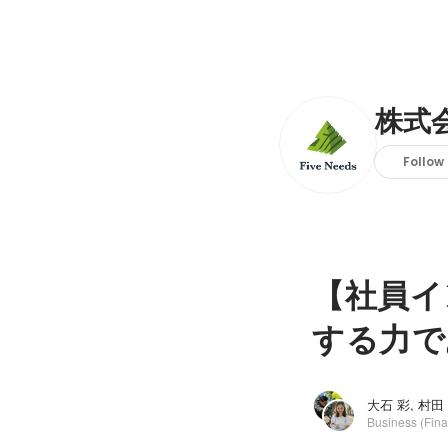
株式
Follow
【社員イ
する力で
大石 彩, 村田