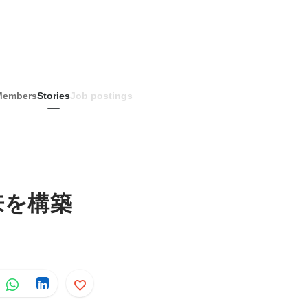
Members
Stories
Job postings
来を構築