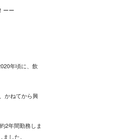
！ーー
020年頃に、飲
、かねてから興
約2年間勤務しま
しました。