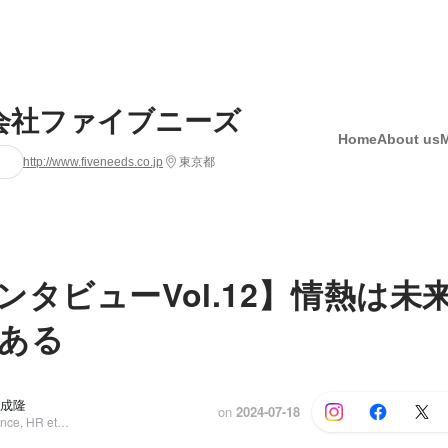
会社ファイブニーズ
Home
About us
http://www.fiveneeds.co.jp
東京都
ンタビューVol.12】情熱は未
ある
 成隆
on
2024-07-18
Business (Finance, HR etc.), 酒販売事業部