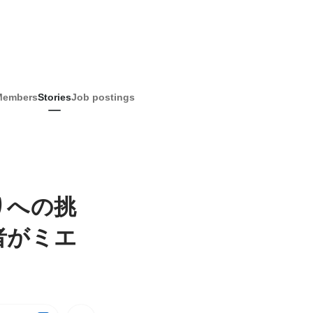
Members
Stories
Job postings
りへの挑
者がミエ