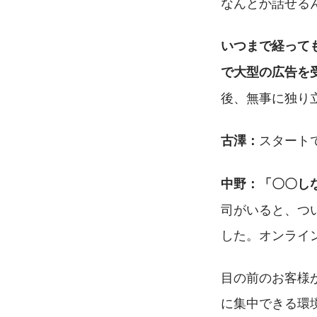
なんとか話せる
いつまで経って
で大型の広告を
後、無事に独り
スタート
古澤：
中野：「〇〇し
司がいると、つ
した。オンライ
目の前のお客様
に集中できる環