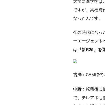
大学に進学後は
ですが、高校時
なったんです。
今の時代に合っ
ーエージェント
は『新R25』を
CAM時
古澤：
転籍後に
中野：
で、テレアポも