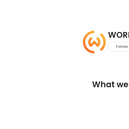
WOR
Follow
What we