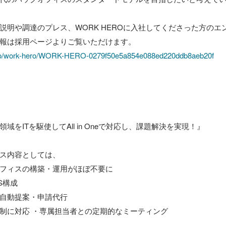
説明や調達のプレス、WORK HEROに入社してくださった方のエ
n.so/work-hero/WORK-HERO-0279f50e5a854e088ed220ddb8aeb20f
をITを駆使してAll in Oneで対応し、課題解決を実現！』

ス内容としては、

フィスの構築・運用がほぼ不要に

構成 

自動提案・申請代行 

制に対応 ・専属担当者との定期的なミーティング
