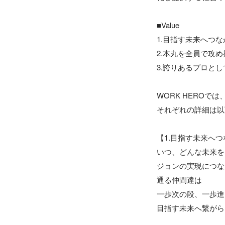
■Value

1.目指す未来へつな
2.本丸を全員で攻め
3.誇りあるプロとし
WORK HEROで
それぞれの詳細は以
【1.目指す未来へつ
いつ、どんな未来を
ジョンの実現につな
通る仲間達は

一歩次の段、一歩進
目指す未来へ繋がら