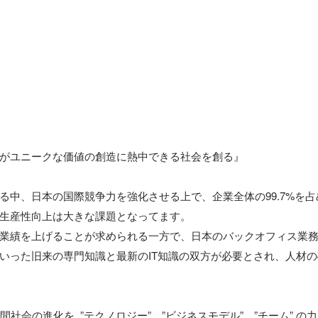
がユニークな価値の創造に熱中できる社会を創る』

る中、日本の国際競争力を強化させる上で、企業全体の99.7%を
生産性向上は大きな課題となってます。 

業績を上げることが求められる一方で、日本のバックオフィス業
いった旧来の専門知識と最新のIT知識の双方が必要とされ、人材
人間社会の進化を  ”テクノロジー”、”ビジネスモデル”、”チーム” 