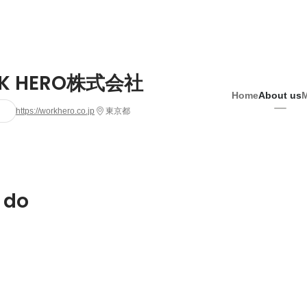
K HERO株式会社
Home
About us
https://workhero.co.jp
東京都
 do