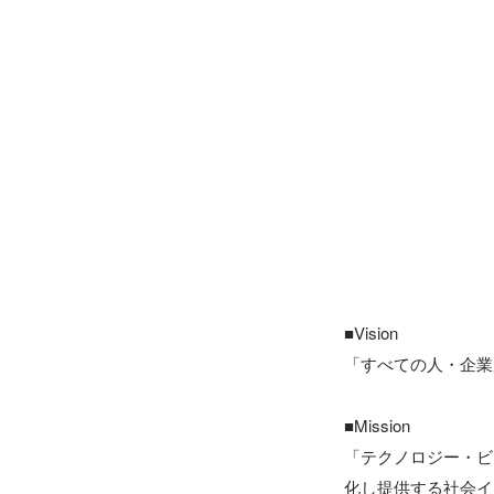
■Vision

「すべての人・企業
■Mission

「テクノロジー・ビ
化し提供する社会イ