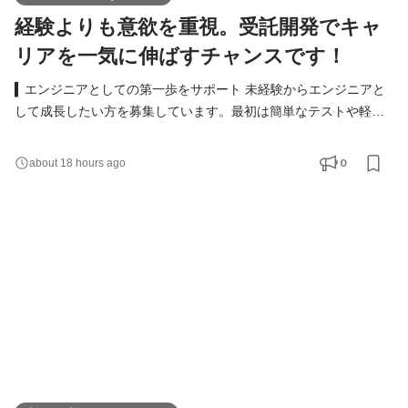
経験よりも意欲を重視。受託開発でキャ
リアを一気に伸ばすチャンスです！
▍エンジニアとしての第一歩をサポート 未経験からエンジニアと
して成長したい方を募集しています。最初は簡単なテストや軽い
実装からスタート。模擬開発を通じて実務に近いスキルを着実に
身につけられる環境です。 具体的な仕事内容 ● Webアプリや業務
0
about 18 hours ago
システムのテスト・実装 ● 必要に応じた設計書の作成 ● チームツ
ール（Slack、Notionなど）を使ったメンバーとの連携 ▍多彩なキ
ャリアの選択肢 ウィメックスでは、成長後のキャリ