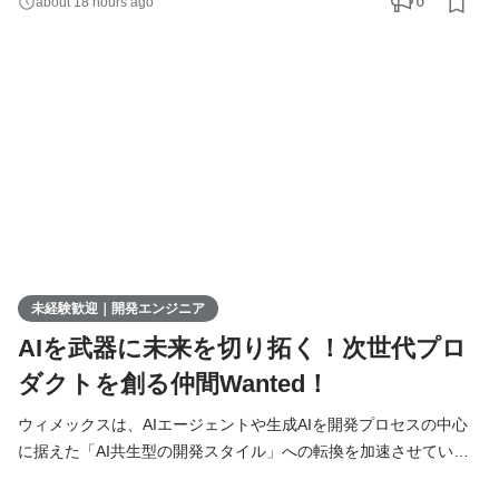
0
about 18 hours ago
システムのテスト・実装 ● 必要に応じた設計書の作成 ● チームツ
ール（Slack、Notionなど）を使ったメンバーとの連携 ▍多彩なキ
ャリアの選択肢 ウィメックスでは、成長後のキャリ
未経験歓迎｜開発エンジニア
AIを武器に未来を切り拓く！次世代プロ
ダクトを創る仲間Wanted！
ウィメックスは、AIエージェントや生成AIを開発プロセスの中心
に据えた「AI共生型の開発スタイル」への転換を加速させていま
す。 現在、開発の実務経験０からエンジニアへ挑戦したい方を積