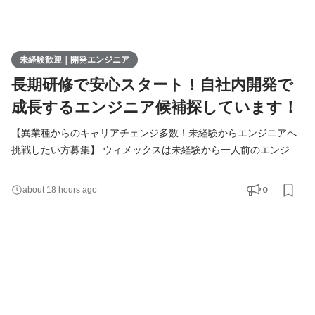
未経験歓迎｜開発エンジニア
長期研修で安心スタート！自社内開発で
成長するエンジニア候補探しています！
【異業種からのキャリアチェンジ多数！未経験からエンジニアへ
挑戦したい方募集】 ウィメックスは未経験から一人前のエンジニ
アになれる環境をご用意しています。 「第一線で活躍するエンジ
ニアに成長したい！」 そんな想いを持っている方は、まずカジュ
0
about 18 hours ago
アルにお話しましょう！ ▍業務内容 ￣￣￣￣￣￣￣ 実務未経験で
入社した方は、まずITの基礎やプログラミングについて学習す
る、3ヶ月の研修を受講していただきます。その後、1ヵ