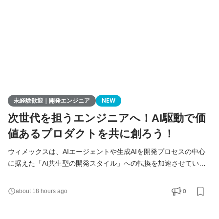
未経験歓迎｜開発エンジニア
NEW
次世代を担うエンジニアへ！AI駆動で価
値あるプロダクトを共に創ろう！
ウィメックスは、AIエージェントや生成AIを開発プロセスの中心
に据えた「AI共生型の開発スタイル」への転換を加速させていま
す。 現在、開発の実務経験０からエンジニアへ挑戦したい方を積
極的に募集しています。 AIを相棒に、圧倒的なスピードと品質を
0
about 18 hours ago
実現し、最先端の技術を使いこなすエンジニアへ成長したい方を
募集します！ ▍ 業務内容 ￣￣￣￣￣￣￣￣ 実務未経験で入社し