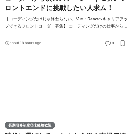
ロントエンドに挑戦したい人求ム！
【コーディングだけじゃ終わらない。Vue・Reactへキャリアアッ
プできるフロントコーダー募集】 コーディングだけの仕事から、
もう一歩ステップアップしたい。モダンフロントエンドの開発に
関わりたい。 そんな気持ちがあるフロントコーダーの方へ。 私た
0
about 18 hours ago
ちは現在、フロントエンドエンジニアへのキャリアアップを前提
としたフロントコーダーを募集しています。 ▍このポジションの
特徴 ￣￣￣￣￣￣￣￣￣￣￣￣￣ 最初はWeb制作やLPのコ
長期研修制度◎未経験歓迎