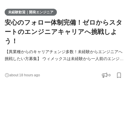
未経験歓迎｜開発エンジニア
安心のフォロー体制完備！ゼロからスタ
ートのエンジニアキャリアへ挑戦しよ
う！
【異業種からのキャリアチェンジ多数！未経験からエンジニアへ
挑戦したい方募集】 ウィメックスは未経験から一人前のエンジニ
アになれる環境をご用意しています。 「第一線で活躍するエンジ
ニアに成長したい！」 そんな想いを持っている方は、まずカジュ
0
about 18 hours ago
アルにお話しましょう！ ▍業務内容 ￣￣￣￣￣￣￣ 実務未経験で
入社した方は、まずITの基礎やプログラミングについて学習す
る、3ヶ月の研修を受講していただきます。その後、1ヵ