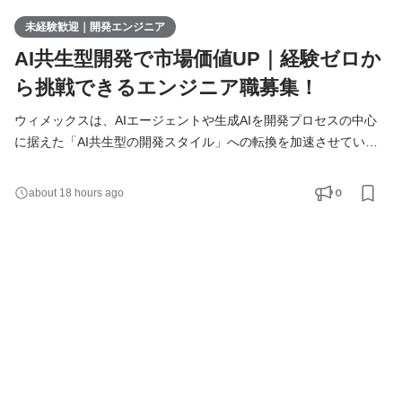
未経験歓迎｜開発エンジニア
AI共生型開発で市場価値UP｜経験ゼロか
ら挑戦できるエンジニア職募集！
ウィメックスは、AIエージェントや生成AIを開発プロセスの中心
に据えた「AI共生型の開発スタイル」への転換を加速させていま
す。 現在、開発の実務経験０からエンジニアへ挑戦したい方を積
極的に募集しています。 AIを相棒に、圧倒的なスピードと品質を
0
about 18 hours ago
実現し、最先端の技術を使いこなすエンジニアへ成長したい方を
募集します！ ▍ 業務内容 ￣￣￣￣￣￣￣￣ 実務未経験で入社し
た方は、まずITの基礎やプログラミングについて学習する