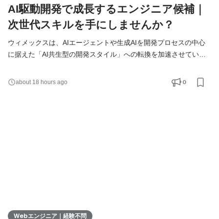
AI駆動開発で成長するエンジニア候補｜
次世代スキルを手にしませんか？
ウィメックスは、AIエージェントや生成AIを開発プロセスの中心
に据えた「AI共生型の開発スタイル」への転換を加速させていま
す。 現在、開発の実務経験０からエンジニアへ挑戦したい方を積
極的に募集しています。 AIを相棒に、圧倒的なスピードと品質を
0
about 18 hours ago
実現し、最先端の技術を使いこなすエンジニアへ成長したい方を
募集します！ ▍ 業務内容 ￣￣￣￣￣￣￣￣ 実務未経験で入社し
た方は、まずITの基礎やプログラミングについて学習する
Webエンジニア｜経験不問