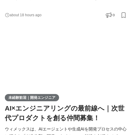
す。 現在、開発の実務経験０からエンジニアへ挑戦したい方を積
極的に募集しています。 AIを相棒に、圧倒的なスピードと品質を
0
about 18 hours ago
実現し、最先端の技術を使いこなすエンジニアへ成長したい方を
募集します！ ▍ 業務内容 ￣￣￣￣￣￣￣￣ 実務未経験で入社し
た方は、まずITの基礎やプログラミングについて学習する
未経験歓迎｜開発エンジニア
AI×エンジニアリングの最前線へ｜次世
代プロダクトを創る仲間募集！
ウィメックスは、AIエージェントや生成AIを開発プロセスの中心