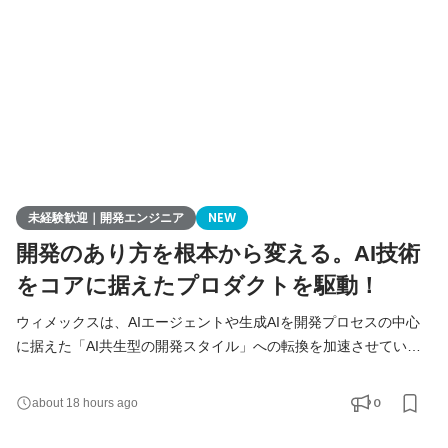
た方は、まずITの基礎やプログラミングについて学習する
未経験歓迎｜開発エンジニア
NEW
開発のあり方を根本から変える。AI技術
をコアに据えたプロダクトを駆動！
ウィメックスは、AIエージェントや生成AIを開発プロセスの中心
に据えた「AI共生型の開発スタイル」への転換を加速させていま
す。 現在、開発の実務経験０からエンジニアへ挑戦したい方を積
極的に募集しています。 AIを相棒に、圧倒的なスピードと品質を
0
about 18 hours ago
実現し、最先端の技術を使いこなすエンジニアへ成長したい方を
募集します！ ▍ 業務内容 ￣￣￣￣￣￣￣￣ 実務未経験で入社し