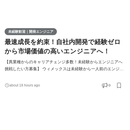
未経験歓迎｜開発エンジニア
最速成長を約束！自社内開発で経験ゼロ
から市場価値の高いエンジニアへ！
【異業種からのキャリアチェンジ多数！未経験からエンジニアへ
挑戦したい方募集】 ウィメックスは未経験から一人前のエンジニ
アになれる環境をご用意しています。 「第一線で活躍するエンジ
ニアに成長したい！」 そんな想いを持っている方は、まずカジュ
0
about 18 hours ago
アルにお話しましょう！ ▍業務内容 ￣￣￣￣￣￣￣ 実務未経験で
入社した方は、まずITの基礎やプログラミングについて学習す
る、3ヶ月の研修を受講していただきます。その後、1ヵ