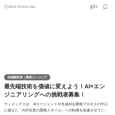
極的に募集しています。 AIを相棒に、圧倒的なスピードと品質を
0
about 18 hours ago
実現し、最先端の技術を使いこなすエンジニアへ成長したい方を
募集します！ ▍ 業務内容 ￣￣￣￣￣￣￣￣ 実務未経験で入社し
た方は、まずITの基礎やプログラミングについて学習する
未経験歓迎｜開発エンジニア
最先端技術を価値に変えよう！AI×エン
ジニアリングへの挑戦者募集！
ウィメックスは、AIエージェントや生成AIを開発プロセスの中心
に据えた「AI共生型の開発スタイル」への転換を加速させていま