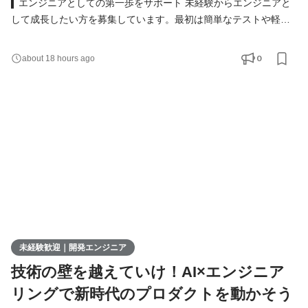
▍エンジニアとしての第一歩をサポート 未経験からエンジニアと
して成長したい方を募集しています。最初は簡単なテストや軽い
実装からスタート。模擬開発を通じて実務に近いスキルを着実に
身につけられる環境です。 具体的な仕事内容 ● Webアプリや業務
0
about 18 hours ago
システムのテスト・実装 ● 必要に応じた設計書の作成 ● チームツ
ール（Slack、Notionなど）を使ったメンバーとの連携 ▍多彩なキ
ャリアの選択肢 ウィメックスでは、成長後のキャリ
未経験歓迎｜開発エンジニア
技術の壁を越えていけ！AI×エンジニア
リングで新時代のプロダクトを動かそう