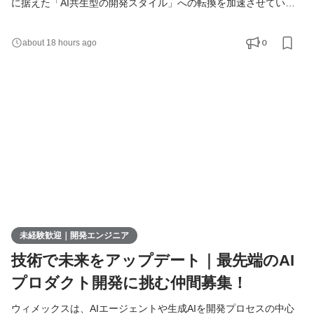
に据えた「AI共生型の開発スタイル」への転換を加速させていま
す。 現在、開発の実務経験０からエンジニアへ挑戦したい方を積
極的に募集しています。 AIを相棒に、圧倒的なスピードと品質を
0
about 18 hours ago
実現し、最先端の技術を使いこなすエンジニアへ成長したい方を
募集します！ ▍ 業務内容 ￣￣￣￣￣￣￣￣ 実務未経験で入社し
た方は、まずITの基礎やプログラミングについて学習する
未経験歓迎｜開発エンジニア
技術で未来をアップデート｜最先端のAI
プロダクト開発に挑む仲間募集！
ウィメックスは、AIエージェントや生成AIを開発プロセスの中心