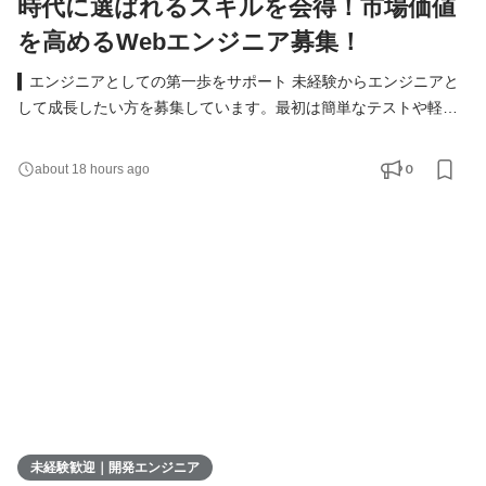
時代に選ばれるスキルを会得！市場価値
を高めるWebエンジニア募集！
▍エンジニアとしての第一歩をサポート 未経験からエンジニアと
して成長したい方を募集しています。最初は簡単なテストや軽い
実装からスタート。模擬開発を通じて実務に近いスキルを着実に
身につけられる環境です。 具体的な仕事内容 ● Webアプリや業務
0
about 18 hours ago
システムのテスト・実装 ● 必要に応じた設計書の作成 ● チームツ
ール（Slack、Notionなど）を使ったメンバーとの連携 ▍多彩なキ
ャリアの選択肢 ウィメックスでは、成長後のキャリ
未経験歓迎｜開発エンジニア