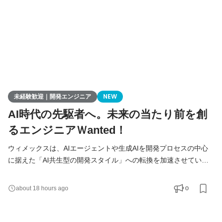
未経験歓迎｜開発エンジニア
NEW
AI時代の先駆者へ。未来の当たり前を創
るエンジニアＷanted！
ウィメックスは、AIエージェントや生成AIを開発プロセスの中心
に据えた「AI共生型の開発スタイル」への転換を加速させていま
す。 現在、開発の実務経験０からエンジニアへ挑戦したい方を積
極的に募集しています。 AIを相棒に、圧倒的なスピードと品質を
0
about 18 hours ago
実現し、最先端の技術を使いこなすエンジニアへ成長したい方を
募集します！ ▍ 業務内容 ￣￣￣￣￣￣￣￣ 実務未経験で入社し
た方は、まずITの基礎やプログラミングについて学習する