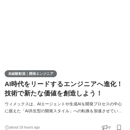
募集します！ ▍ 業務内容 ￣￣￣￣￣￣￣￣ 実務未経験で入社し
た方は、まずITの基礎やプログラミングについて学習する
未経験歓迎｜開発エンジニア
AI時代をリードするエンジニアへ進化！
技術で新たな価値を創造しよう！
ウィメックスは、AIエージェントや生成AIを開発プロセスの中心
に据えた「AI共生型の開発スタイル」への転換を加速させていま
す。 現在、開発の実務経験０からエンジニアへ挑戦したい方を積
極的に募集しています。 AIを相棒に、圧倒的なスピードと品質を
0
about 18 hours ago