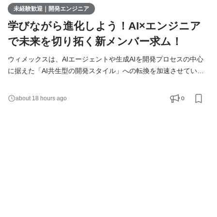
未経験歓迎｜開発エンジニア
学びながら進化しよう！AI×エンジニア
で未来を切り拓く新メンバー求ム！
ウィメックスは、AIエージェントや生成AIを開発プロセスの中心
に据えた「AI共生型の開発スタイル」への転換を加速させていま
す。 現在、開発の実務経験０からエンジニアへ挑戦したい方を積
極的に募集しています。 AIを相棒に、圧倒的なスピードと品質を
0
about 18 hours ago
実現し、最先端の技術を使いこなすエンジニアへ成長したい方を
募集します！ ▍ 業務内容 ￣￣￣￣￣￣￣￣ 実務未経験で入社し
た方は、まずITの基礎やプログラミングについて学習する