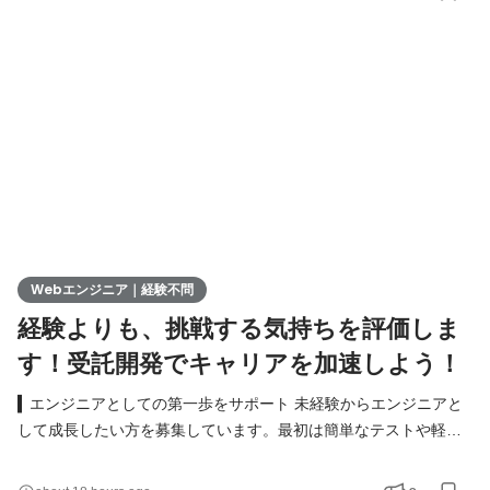
実現し、最先端の技術を使いこなすエンジニアへ成長したい方を
募集します！ ▍ 業務内容 ￣￣￣￣￣￣￣￣ 実務未経験で入社し
た方は、まずITの基礎やプログラミングについて学習する
Webエンジニア｜経験不問
経験よりも、挑戦する気持ちを評価しま
す！受託開発でキャリアを加速しよう！
▍エンジニアとしての第一歩をサポート 未経験からエンジニアと
して成長したい方を募集しています。最初は簡単なテストや軽い
実装からスタート。模擬開発を通じて実務に近いスキルを着実に
身につけられる環境です。 具体的な仕事内容 ● Webアプリや業務