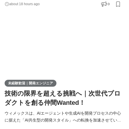
極的に募集しています。 AIを相棒に、圧倒的なスピードと品質を
0
about 18 hours ago
実現し、最先端の技術を使いこなすエンジニアへ成長したい方を
募集します！ ▍ 業務内容 ￣￣￣￣￣￣￣￣ 実務未経験で入社し
た方は、まずITの基礎やプログラミングについて学習する
未経験歓迎｜開発エンジニア
技術の限界を超える挑戦へ｜次世代プロ
ダクトを創る仲間Wanted！
ウィメックスは、AIエージェントや生成AIを開発プロセスの中心
に据えた「AI共生型の開発スタイル」への転換を加速させていま
す。 現在、開発の実務経験０からエンジニアへ挑戦したい方を積