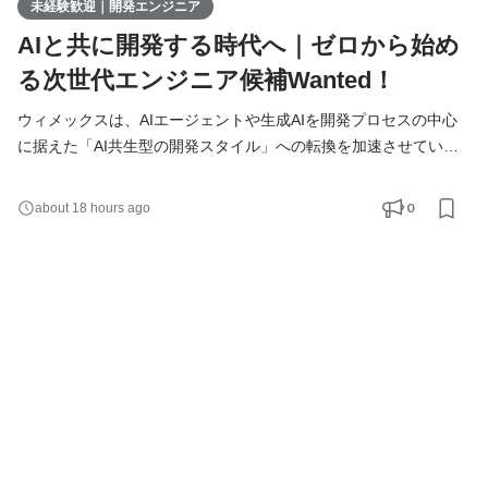
未経験歓迎｜開発エンジニア
AIと共に開発する時代へ｜ゼロから始め
る次世代エンジニア候補Wanted！
ウィメックスは、AIエージェントや生成AIを開発プロセスの中心
に据えた「AI共生型の開発スタイル」への転換を加速させていま
す。 現在、開発の実務経験０からエンジニアへ挑戦したい方を積
極的に募集しています。 AIを相棒に、圧倒的なスピードと品質を
0
about 18 hours ago
実現し、最先端の技術を使いこなすエンジニアへ成長したい方を
募集します！ ▍ 業務内容 ￣￣￣￣￣￣￣￣ 実務未経験で入社し
た方は、まずITの基礎やプログラミングについて学習する