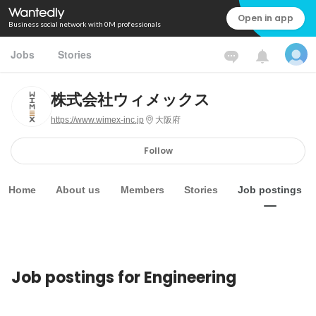
Open in app
Business social network with 0M professionals
Jobs
Stories
株式会社ウィメックス
https://www.wimex-inc.jp
大阪府
Follow
Home
About us
Members
Stories
Job postings
Job postings for Engineering