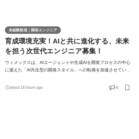
未経験歓迎｜開発エンジニア
育成環境充実！AIと共に進化する、未来
を担う次世代エンジニア募集！
ウィメックスは、AIエージェントや生成AIを開発プロセスの中心
に据えた「AI共生型の開発スタイル」への転換を加速させていま
す。 現在、開発の実務経験０からエンジニアへ挑戦したい方を積
極的に募集しています。 AIを相棒に、圧倒的なスピードと品質を
0
about 18 hours ago
実現し、最先端の技術を使いこなすエンジニアへ成長したい方を
募集します！ ▍ 業務内容 ￣￣￣￣￣￣￣￣ 実務未経験で入社し
た方は、まずITの基礎やプログラミングについて学習する