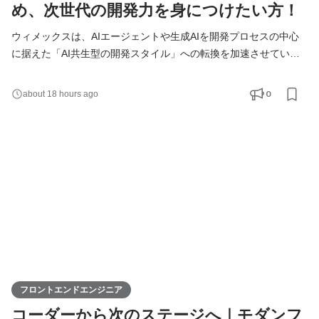
め、次世代の開発力を身につけたい方！
ウィメックスは、AIエージェントや生成AIを開発プロセスの中心
に据えた「AI共生型の開発スタイル」への転換を加速させていま
す。 現在、開発の実務経験０からエンジニアへ挑戦したい方を積
極的に募集しています。 AIを相棒に、圧倒的なスピードと品質を
0
about 18 hours ago
実現し、最先端の技術を使いこなすエンジニアへ成長したい方を
募集します！ ▍ 業務内容 ￣￣￣￣￣￣￣￣ 実務未経験で入社し
た方は、まずITの基礎やプログラミングについて学習する
フロントエンドエンジニア
コーダーから次のステージへ｜モダンフ