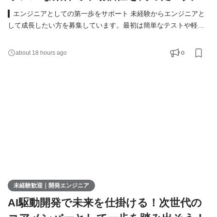
▍エンジニアとしての第一歩をサポート 未経験からエンジニアと
して成長したい方を募集しています。最初は簡単なテストや軽い
実装からスタート。模擬開発を通じて実務に近いスキルを着実に
身につけられる環境です。 具体的な仕事内容 ● Webアプリや業務
0
about 18 hours ago
システムのテスト・実装 ● 必要に応じた設計書の作成 ● チームツ
ール（Slack、Notionなど）を使ったメンバーとの連携 ▍多彩なキ
ャリアの選択肢 ウィメックスでは、成長後のキャリ
未経験歓迎｜開発エンジニア
AI駆動開発で未来を仕掛ける！次世代の