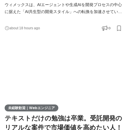
ウィメックスは、AIエージェントや生成AIを開発プロセスの中心
に据えた「AI共生型の開発スタイル」への転換を加速させていま
す。 現在、開発の実務経験０からエンジニアへ挑戦したい方を積
極的に募集しています。 AIを相棒に、圧倒的なスピードと品質を
0
about 18 hours ago
実現し、最先端の技術を使いこなすエンジニアへ成長したい方を
募集します！ ▍ 業務内容 ￣￣￣￣￣￣￣￣ 実務未経験で入社し
た方は、まずITの基礎やプログラミングについて学習する
未経験歓迎｜Webエンジニア
テキストだけの勉強は卒業。受託開発の
リアルな案件で市場価値を高めたい人！