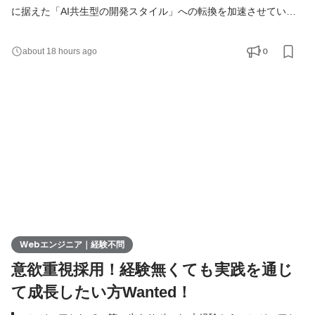
に据えた「AI共生型の開発スタイル」への転換を加速させていま
す。 現在、開発の実務経験０からエンジニアへ挑戦したい方を積
極的に募集しています。 AIを相棒に、圧倒的なスピードと品質を
0
about 18 hours ago
実現し、最先端の技術を使いこなすエンジニアへ成長したい方を
募集します！ ▍ 業務内容 ￣￣￣￣￣￣￣￣ 実務未経験で入社し
た方は、まずITの基礎やプログラミングについて学習する
Webエンジニア｜経験不問
意欲重視採用！経験無くても実践を通じ
て成長したい方Wanted！