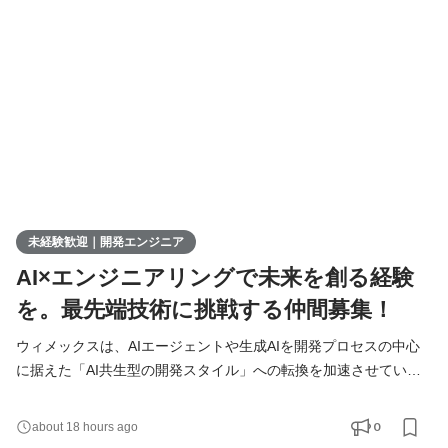
募集します！ ▍ 業務内容 ￣￣￣￣￣￣￣￣ 実務未経験で入社し
た方は、まずITの基礎やプログラミングについて学習する
未経験歓迎｜開発エンジニア
AI×エンジニアリングで未来を創る経験
を。最先端技術に挑戦する仲間募集！
ウィメックスは、AIエージェントや生成AIを開発プロセスの中心
に据えた「AI共生型の開発スタイル」への転換を加速させていま
す。 現在、開発の実務経験０からエンジニアへ挑戦したい方を積
極的に募集しています。 AIを相棒に、圧倒的なスピードと品質を
0
about 18 hours ago
実現し、最先端の技術を使いこなすエンジニアへ成長したい方を