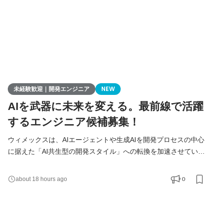
未経験歓迎｜開発エンジニア
NEW
AIを武器に未来を変える。最前線で活躍
するエンジニア候補募集！
ウィメックスは、AIエージェントや生成AIを開発プロセスの中心
に据えた「AI共生型の開発スタイル」への転換を加速させていま
す。 現在、開発の実務経験０からエンジニアへ挑戦したい方を積
極的に募集しています。 AIを相棒に、圧倒的なスピードと品質を
0
about 18 hours ago
実現し、最先端の技術を使いこなすエンジニアへ成長したい方を
募集します！ ▍ 業務内容 ￣￣￣￣￣￣￣￣ 実務未経験で入社し
た方は、まずITの基礎やプログラミングについて学習する