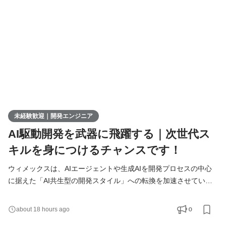
た方は、まずITの基礎やプログラミングについて学習する
未経験歓迎｜開発エンジニア
AI駆動開発を武器に飛躍する｜次世代ス
キルを身につけるチャンスです！
ウィメックスは、AIエージェントや生成AIを開発プロセスの中心
に据えた「AI共生型の開発スタイル」への転換を加速させていま
す。 現在、開発の実務経験０からエンジニアへ挑戦したい方を積
極的に募集しています。 AIを相棒に、圧倒的なスピードと品質を
0
about 18 hours ago
実現し、最先端の技術を使いこなすエンジニアへ成長したい方を