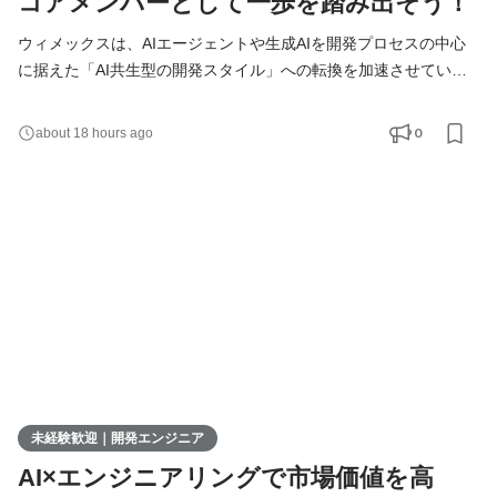
コアメンバーとして一歩を踏み出そう！
ウィメックスは、AIエージェントや生成AIを開発プロセスの中心
に据えた「AI共生型の開発スタイル」への転換を加速させていま
す。 現在、開発の実務経験０からエンジニアへ挑戦したい方を積
極的に募集しています。 AIを相棒に、圧倒的なスピードと品質を
0
about 18 hours ago
実現し、最先端の技術を使いこなすエンジニアへ成長したい方を
募集します！ ▍ 業務内容 ￣￣￣￣￣￣￣￣ 実務未経験で入社し
た方は、まずITの基礎やプログラミングについて学習する
未経験歓迎｜開発エンジニア
AI×エンジニアリングで市場価値を高