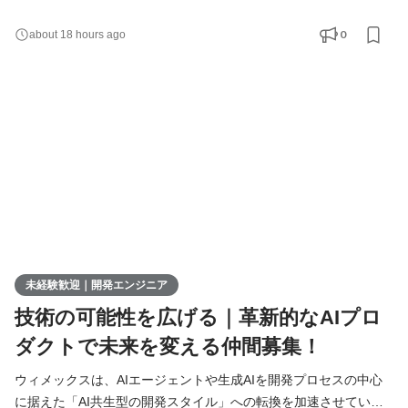
す。 現在、開発の実務経験０からエンジニアへ挑戦したい方を積
極的に募集しています。 AIを相棒に、圧倒的なスピードと品質を
0
about 18 hours ago
実現し、最先端の技術を使いこなすエンジニアへ成長したい方を
募集します！ ▍ 業務内容 ￣￣￣￣￣￣￣￣ 実務未経験で入社し
た方は、まずITの基礎やプログラミングについて学習する
未経験歓迎｜開発エンジニア
技術の可能性を広げる｜革新的なAIプロ
ダクトで未来を変える仲間募集！
ウィメックスは、AIエージェントや生成AIを開発プロセスの中心
に据えた「AI共生型の開発スタイル」への転換を加速させていま