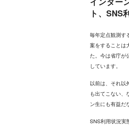
インター
ト、SNS
毎年定点観測す
案をすることは
た。今は省庁が
しています。
以前は、それ以
も出てこない、
ン生にも有益だ
SNS利用状況