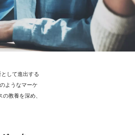
所として進出する
どのようなマーケ
スの教養を深め、