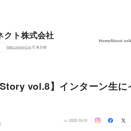
ネクト株式会社
Home
About us
https://venect.jp
東京都
n Story vol.8】インターン生
on
2022-10-31
社