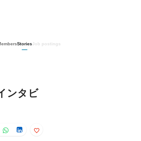
Members
Stories
Job postings
にインタビ