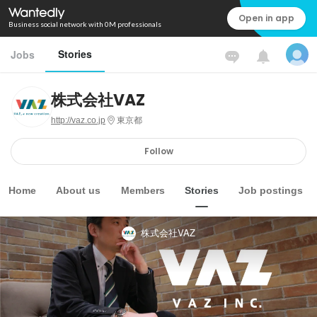
Open in app
Business social network with 0M professionals
Stories
Jobs
株式会社VAZ
http://vaz.co.jp
東京都
Follow
Home
About us
Members
Stories
Job postings
株式会社VAZ