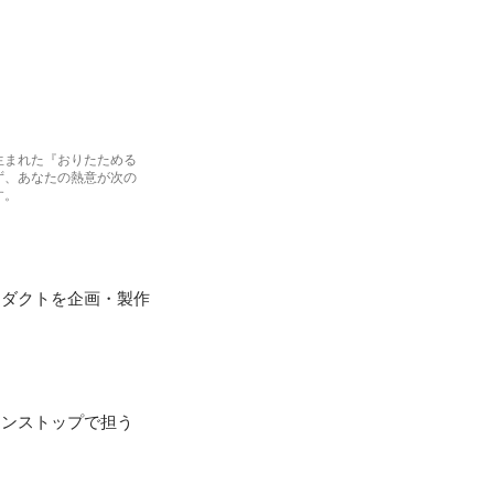
生まれた『おりたためる
ず、あなたの熱意が次の
す。
ロダクトを企画・製作
ワンストップで担う