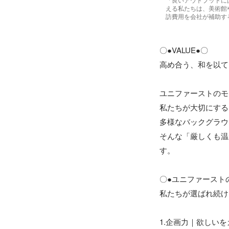
える私たちは、美術館
訪費用を会社が補助す
〇●VALUE●〇

高め合う、和を以て

ユニファーストのモ
私たちが大切にする
多様なバックグラウ
そんな「厳しくも温
す。

〇●ユニファーストの
私たちが選ばれ続け
1.企画力｜欲しいを