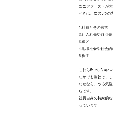
ユニファーストが大
べきは、次の5つの
1.社員とその家族

2.仕入れ先や取引先

3.顧客

4.地域社会や社会的
5.株主

これら5つの方向へ
なかでも当社は、ま
なぜなら、やる気溢
らです。

社員自身の持続的な
っています。
