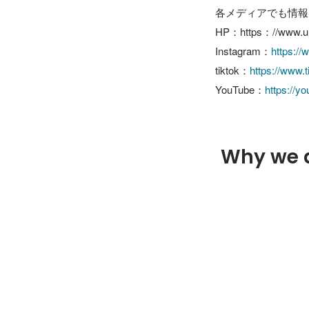
各メディアでも情報
HP：https：//www.unif
Instagram：
https://
tiktok：
https://www
YouTube：
https://
Why we 