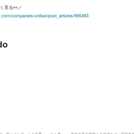
y.com/companies/unifast/post_articles/965483
do
は、良いインプットが必要」。 そう考
海外出張や現地との交渉など、語学力