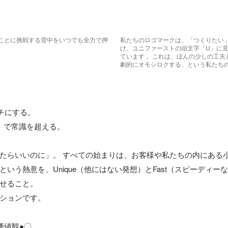
ことに挑戦する背中をいつでも全力で押
私たちのロゴマークは、「つくりたい
。
け、ユニファーストの頭文字「U」に
ています 。これは、ほんの少しの工夫
劇的にオモシロクする、という私たちの
チにする。

st」で常識を超える。

たらいいのに」。 すべての始まりは、お客様や私たちの内にある小
いう熱意を、Unique（他にはない発想）とFast（スピーディー
せること。

ションです。

値観●〇
