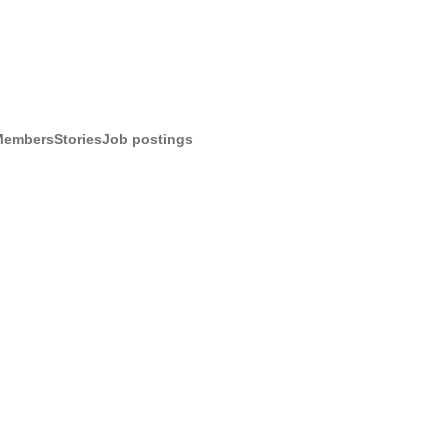
Members
Stories
Job postings