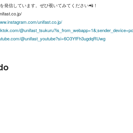
を発信しています。ぜひ覗いてみてください📲！

ast.co.jp/

www.instagram.com/unifast.co.jp/
.tiktok.com/@unifast_tsukuru?is_from_webapp=1&;sender_device=p
youtube.com/@unifast_youtube?si=6O3YfFh3ugdqRUwg
do