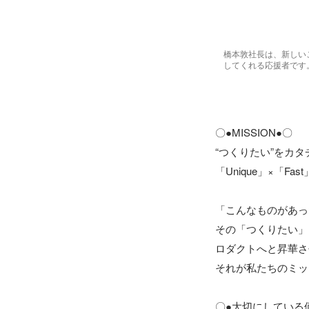
橋本敦社長は、新しい
してくれる応援者です
〇●MISSION●〇

“つくりたい”をカタ
「Unique」×「Fa
「こんなものがあっ
その「つくりたい」と
ロダクトへと昇華さ
それが私たちのミッ
〇●大切にしている価