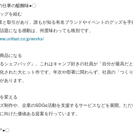
仕事の醍醐味●〇

ッグを組む

企業と取引があり、誰もが知る有名ブランドやイベントのグッズを手
話題になる感動は、何度味わっても格別です。

ww.unifast.co.jp/works/
商品になる

るシェフバッグ』。これはキャンプ好きの社員が「自分が最高だ
化された大ヒット作です。年次や部署に関わらず、社員の「つく
があります。

を変える

ズ制作や、企業のSDGs活動を支援するサービスなどを展開。た
に向けた価値ある提案を行っています。

●〇
