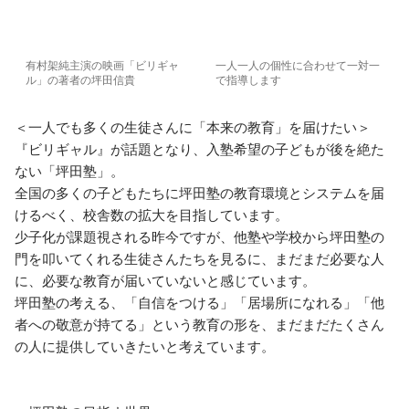
有村架純主演の映画「ビリギャ
一人一人の個性に合わせて一対一
ル」の著者の坪田信貴
で指導します
＜一人でも多くの生徒さんに「本来の教育」を届けたい＞ 

『ビリギャル』が話題となり、入塾希望の子どもが後を絶た
ない「坪田塾」。 

全国の多くの子どもたちに坪田塾の教育環境とシステムを届
けるべく、校舎数の拡大を目指しています。

少子化が課題視される昨今ですが、他塾や学校から坪田塾の
門を叩いてくれる生徒さんたちを見るに、まだまだ必要な人
に、必要な教育が届いていないと感じています。

坪田塾の考える、「自信をつける」「居場所になれる」「他
者への敬意が持てる」という教育の形を、まだまだたくさん
の人に提供していきたいと考えています。
