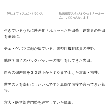
弊社オフィスエントランス
動画撮影スタジオやセミナールー
ム、サロンがあります
生きているうちに映画化されちゃった坪田塾　創業者の坪田
を筆頭に、

チェ・ゲバラに顔が似ている元警視庁機動隊員の中野。

地球７周半のバックパッカーの旅行をしてきた岩田。

自らの偏差値を３０以下から７０まで上げた冨田・福井。

世界の人を幸せにしたいんですと真顔で面接で言ってきた菅
谷。

京大・医学部専門塾を経営していた島田。
