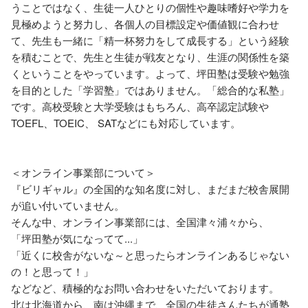
うことではなく、生徒一人ひとりの個性や趣味嗜好や学力を
見極めようと努力し、各個人の目標設定や価値観に合わせ
て、先生も一緒に「精一杯努力をして成長する」という経験
を積むことで、先生と生徒が戦友となり、生涯の関係性を築
くということをやっています。よって、坪田塾は受験や勉強
を目的とした「学習塾」ではありません。「総合的な私塾」
です。高校受験と大学受験はもちろん、高卒認定試験や
TOEFL、TOEIC、 SATなどにも対応しています。

＜オンライン事業部について＞

『ビリギャル』の全国的な知名度に対し、まだまだ校舎展開
が追い付いていません。

そんな中、オンライン事業部には、全国津々浦々から、

「坪田塾が気になってて...」

「近くに校舎がないな～と思ったらオンラインあるじゃない
の！と思って！」

などなど、積極的なお問い合わせをいただいております。

北は北海道から、南は沖縄まで、全国の生徒さんたちが通塾