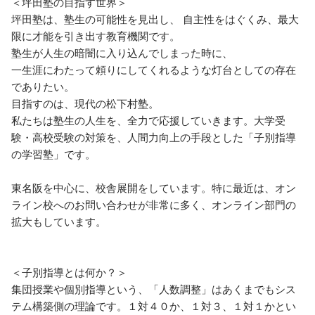
＜坪田塾の目指す世界＞ 

坪田塾は、塾生の可能性を見出し、 自主性をはぐくみ、最大
限に才能を引き出す教育機関です。 

塾生が人生の暗闇に入り込んでしまった時に、 

一生涯にわたって頼りにしてくれるような灯台としての存在
でありたい。 

目指すのは、現代の松下村塾。 

私たちは塾生の人生を、全力で応援していきます。大学受
験・高校受験の対策を、人間力向上の手段とした「子別指導
の学習塾」です。

東名阪を中心に、校舎展開をしています。特に最近は、オン
ライン校へのお問い合わせが非常に多く、オンライン部門の
拡大もしています。

＜子別指導とは何か？＞

集団授業や個別指導という、「人数調整」はあくまでもシス
テム構築側の理論です。１対４０か、１対３、１対１かとい