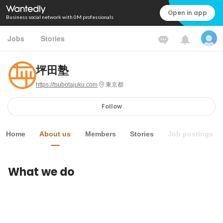
Open in app
Business social network with 0M professionals
Jobs
Stories
坪田塾
https://tsubotajuku.com
東京都
Follow
Home
About us
Members
Stories
Job postings
What we do