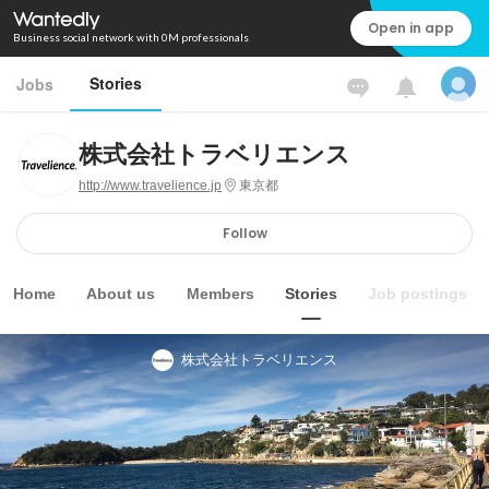
Open in app
Business social network with 0M professionals
Stories
Jobs
株式会社トラベリエンス
http://www.travelience.jp
東京都
Follow
Home
About us
Members
Stories
Job postings
株式会社トラベリエンス