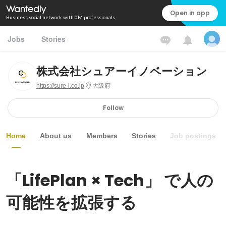
Open in app
Business social network with 0M professionals
Jobs
Stories
株式会社シュアーイノベーション
https://sure-i.co.jp
大阪府
Follow
Home
About us
Members
Stories
Job postings
「LifePlan × Tech」 で人の
可能性を拡張する