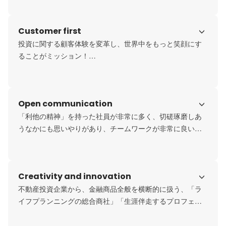
出身者など、

金融・不動産出身者を中心に少数精鋭でチームを組み、個
Customer first
性あふれるメンバーが意欲高く仕事に取り組んでいます。
投資に関する顧客体験を変革し、世界中をもっと笑顔にす
ることがミッション！

全ての仕事は『感動レベルの顧客体験』を提供するために
あります。

また、笑顔の社員にしか顧客を笑顔にすることはできませ
Open communication
んので

社員幸福度の向上も重要なテーマです。
「利他の精神」を持った社員が非常に多く、切磋琢磨しあ
うなかにも思いやりがあり、チームワークが非常に良いで
す。

定期的にエンゲージメントを測る調査を行っており、同規
模同業種のベンチャー企業の中で、トップ５%に入る結果を
Creativity and innovation
出しています。

組織開発プロジェクトがあり、より「働きやすく」「最高
不動産投資企業から、金融商品全般を横断的に扱う、「ラ
の働きがいがある」会社を目指して、試行錯誤を続けてい
イフプランニングの総合商社」「生涯伴走するプロフェッ
ます。
ショナルライフプランナー」を目指し、革新を続けていま
す。
