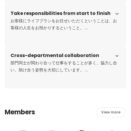
新規サービスであるMoneyCoach事業もリリース後順調に
Take responsibilities from start to finish
業績を伸ばしています。

優秀なマーケティング/エンジニア部隊を中心に、Fintec企
お客様にライフプランをお任せいただくということは、お
業へとDXを推進しています。
客様の人生をお預かりするということ。

任せていただいた「信頼」と「期待」を裏切らないため
に、お客様の人生にイノベーションを起こせるように、責
任を持ってお付き合いさせていただきます。
Cross-departmental collaboration
部門同士が関わり合って仕事をすることが多く、協力し合
い、助け合う姿勢を大切にしています。

横とのつながりの強さは、エンゲージメント調査でも特筆
して強みであり、

相互信頼度が高いチームとなっています。
Members
View more