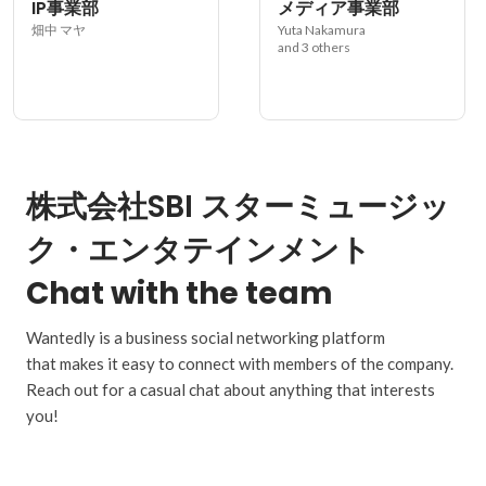
IP事業部
メディア事業部
畑中 マヤ
Yuta Nakamura
and 3 others
株式会社SBI スターミュージッ
ク・エンタテインメント
Chat with the team
Wantedly is a business social networking platform
that makes it easy to connect with members of the company.
Reach out for a casual chat about anything that interests
you!