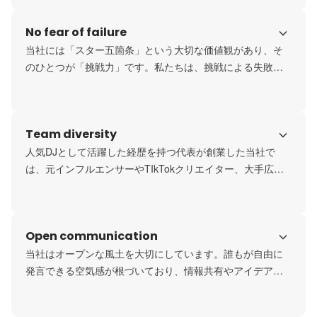
IPの開発にとどまらず、生成AIなど最新テクノロジーを活用
No fear of failure
したコンテンツやソリューションの開発にも取り組み、単
なるエンタテインメントの枠を超え、人々の心を揺さぶる
当社には「スター五箇条」という大切な価値観があり、そ
体験を提供を目指しています。
のひとつが「挑戦力」です。私たちは、挑戦による失敗こ
そが成功への財産になると捉えています。夢は大きく、目
標は高く掲げるからこそ、成長を続けられるのです。

ミッションの実現には、今ある常識や枠組みにとらわれ
Team diversity
ず、新しいアイデアを試し続けることが欠かせません。社
内には挑戦する文化が根づいており、失敗を恐れずにトラ
人気DJとして活躍した経歴を持つ代表が創業した当社で
イする機会と、そこから学びを得られる環境が整っていま
は、元インフルエンサーやTIkTokクリエイター、大手広告
す。
代理店出身者をはじめ様々なバックグラウンドを持つメン
バーが活躍しています。

メンバーの多彩な個性やそれぞれの視点をリスペクトし、
Open communication
かけ合わせることで、新たな価値を生み出せることが私た
ちの強みです。社内ではメンバー同士が刺激し合うことで
当社はオープンな風土を大切にしています。誰もが自由に
常に新しい発想が生まれています。そんな「多様性」が私
発言できる空気感が根づいており、情報共有やアイデアの
たちの原動力になっています。
交換が活発に行われています。成果を重視しつつも、チー
ムワークを尊重するカルチャーがあるからこそ、自然とオ