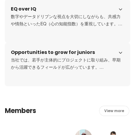
ープンで前向きなコミュニケーションが育まれています。
EQ over IQ
数字やデータドリブンな視点を大切にしながらも、共感力
や情熱といったEQ（心の知能指数）を重視しています。

人と人とのつながりを大切にしながら、全員が一体感を持
ってゴールに向かう姿勢が、人の心を動かすエンタテイン
メントにつながると考えています。
Opportunities to grow for juniors
当社では、若手が主体的にプロジェクトに取り組み、早期
から活躍できるフィールドが広がっています。

実際に入社1年目でリーダーポジションを任された社員もい
ます。自発的に業務に打ち込むことで、社会で活躍する力
を身につけることができる環境です。
Members
View more