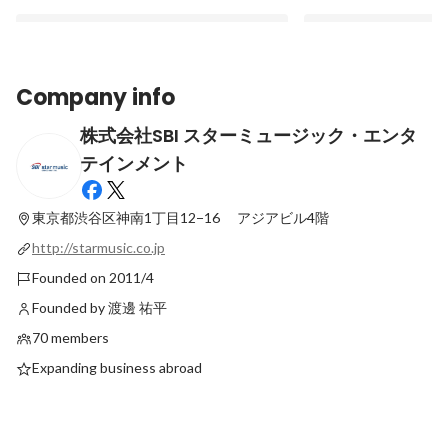
Company info
株式会社SBI スターミュージック・エンタ
入社の決め手は「スキル以上に、私という
ライブ配信でクリエイ
テインメント
人間に興味を持ってくれた」こと― 元ピラ
させる！LIVE事業担当
ティスインストラクターが直感で選んだ、
Latest
Latest
自分らしく輝ける場所。
東京都渋谷区神南1丁目12−16
アジアビル4階
http://starmusic.co.jp
Founded on 2011/4
Founded by 渡邊 祐平
70 members
Expanding business abroad