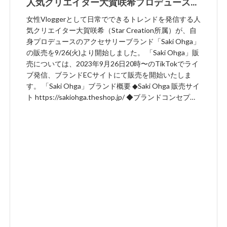
人気クリエイター大賀咲希プロデュースの
アクセサリーブランド「Saki Ohga」
女性Vloggerとして日常でできるトレンドを発信する人
9/26(火)から販売開始
気クリエイター大賀咲希（Star Creation所属）が、自
身プロデュースのアクセサリーブランド「Saki Ohga」
の販売を9/26(火)より開始しました。 「Saki Ohga」販
売については、2023年9月26日20時〜のTikTokでライ
ブ発信、ブランドECサイトにて販売を開始いたしま
す。 「Saki Ohga」ブランド概要 ◆Saki Ohga 販売サイ
ト https://sakiohga.theshop.jp/ ◆ブランドコンセプト
アクセサリーを付けると普段の自分よりちょっとエレ
ガントな雰囲気になります。 気分を上げたい時、上品
に大人っぽく見せたい時のコーディネートのワンポイ
ントにアクセサリーは必 須。 多くの女性にエレガント
になって貰えたら嬉しいです。 ◆購入特典 ご購入いた
だいた方の中からオリジナルチェキをランダムで15枚
プレゼント！(なくなり次第終了) 商品の同梱を持って
お送りさせて頂きます。 ◆大賀咲希プロフィール 日常
でできるトレンドを発信するアイドル育ちの社会人1年
目Vloger 。 “アイドル育ちの社会人1年目Vloger”とし
てトレンドを発信中。 その飾らない日常に、コメント