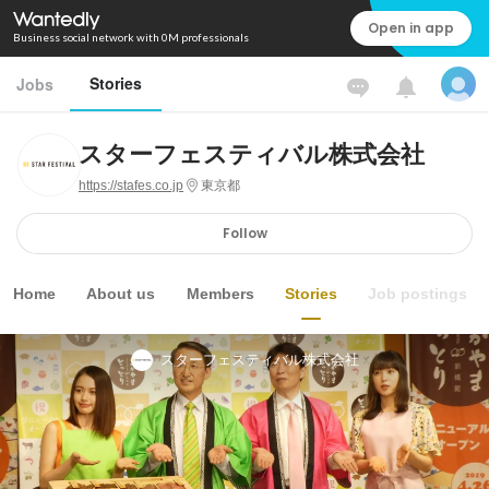
Open in app
Business social network with 0M professionals
Stories
Jobs
スターフェスティバル株式会社
https://stafes.co.jp
東京都
Follow
Home
About us
Members
Stories
Job postings
スターフェスティバル株式会社