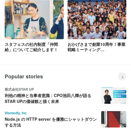
大好評「【関根 拓監修】
厚生EXPOに出展！
DERSOU Paris」の“BENTO
BOX”をお召し上がりいただき
ました。
スタフェスの社内制度「仲間
おかげさまで創業10周年！事業
給」についてご紹介します！
戦略ミーティング
「STAFES☆COMPASS」およ
び10周年記念を祝う「七夕祭」
を開催しました。
Popular stories
株式会社STAR UP
利他の精神と当事者意識：CPO池田八輝が語る
STAR UPの価値観と描く未来
Wantedly, Inc.
Node.js の HTTP server を優雅にシャットダウン
する方法