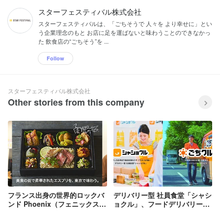
スターフェスティバル株式会社
スターフェスティバルは、「ごちそうで 人々を より幸せに」とい
う企業理念のもと お店に足を運ばないと味わうことのできなかっ
た 飲食店の“ごちそう”を ...
Follow
スターフェスティバル株式会社
Other stories from this company
フランス出身の世界的ロックバ
デリバリー型 社員食堂「シャシ
ンド Phoenix（フェニックス)
ョクル」、フードデリバリーの
のみなさんに、【ごちクル】で
総合モール「ごちクル」が福利