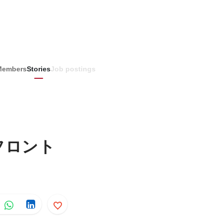
Members
Stories
Job postings
フロント