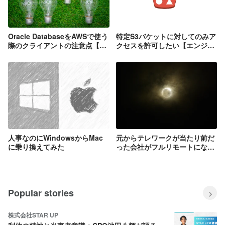
Oracle DatabaseをAWSで使う
特定S3バケットに対してのみア
際のクライアントの注意点【エ
クセスを許可したい【エンジニ
ンジニアブログより】
アブログより】
人事なのにWindowsからMac
元からテレワークが当たり前だ
に乗り換えてみた
った会社がフルリモートになっ
て変わったこと
Popular stories
株式会社STAR UP