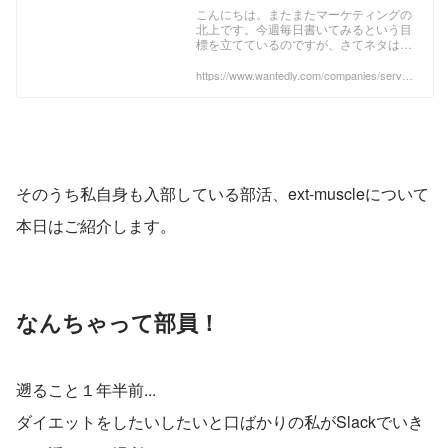
動 | 株式会社サーバーワーク
こんにちは。またまたマーケティングの
北上です。今週毎日書いてみるという目
ス's Blog
標を立てているのですが、さてネタは続
くのかどうか・・・ｗさて今日は、当社
の「部活動」についてご紹介したいと思
https://www.wantedly.com/companies/server
works/post_articles/141166
います。写真は...
そのうち私自身も入部している部活、ext-muscleについて
本日はご紹介します。
なんちゃって部員！
遡ること１年半前...
ダイエットをしたいしたいと口ばかりの私がSlackでいき