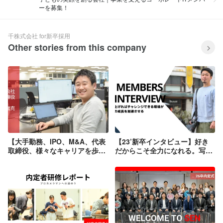
ーを募集！
千株式会社 for新卒採用
Other stories from this company
【大手勤務、IPO、M&A、代表
【23’新卒インタビュー】好き
取締役、様々なキャリアを歩ん
だからこそ全力になれる。写真
できた取締役・克さんに聞く】
を武器に未知への挑戦を続ける
自分の市場価値を高めるチャン
1年目フォトグラファー
スが、千にはある