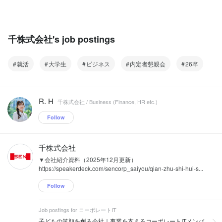
千株式会社's job postings
就活
大学生
ビジネス
内定者懇親会
26卒
R. H
千株式会社 / Business (Finance, HR etc.)
Follow
千株式会社
▼会社紹介資料（2025年12月更新）
https://speakerdeck.com/sencorp_saiyou/qian-zhu-shi-hui-s...
Follow
Job postings for コーポレートIT
子どもの笑顔を創る会社｜事業を支えるコーポレートITメンバ