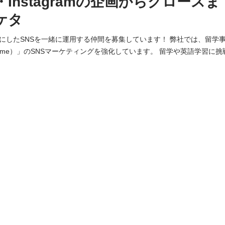
be・Instagramの企画からグロース
ケタ
Sを一緒に運用する仲間を募集しています！ 弊社では、留学事業「スクールウィズ
hoolwith.me）」のSNSマーケティングを強化しています。 留学や英語学習
ける動画コンテンツを、一緒に企画していきませんか？ 今回募集するのは、SNSの企
レクション、投稿後の改善まで幅広く関わっていただくポジションです。 現在運営