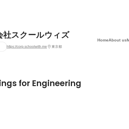
会社スクールウィズ
Home
About us
https://corp.schoolwith.me
東京都
ings for Engineering