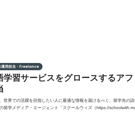
用担当・Freelance
語学習サービスをグロースするアフ
当
、世界での活躍を目指したい人に最適な情報を届けるべく、留学先の語
学メディア・エージェント「スクールウィズ（https://schoolwith
ジネス層を中心とした英語コーチングサービス「TEPPEN ENGLISH（http
運営しています。 今回は、留学事業のWebマーケティングの中でも、アフィ
た活