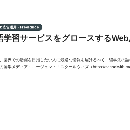
広告運用・Freelance
語学習サービスをグロースするWeb
、世界での活躍を目指したい人に最適な情報を届けるべく、留学先の語
学メディア・エージェント「スクールウィズ（https://schoolwith
ジネス層を中心とした英語コーチングサービス「TEPPEN ENGLISH（http
運営しています。 今回はWebマーケティングの中でも、Web運用型広告を中
のリー