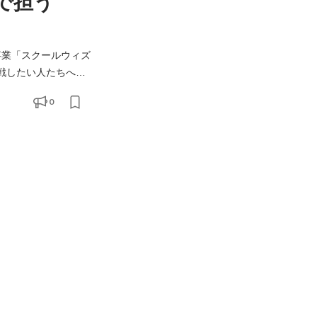
まで担う
に挑戦したい人たちへ、
0
してい