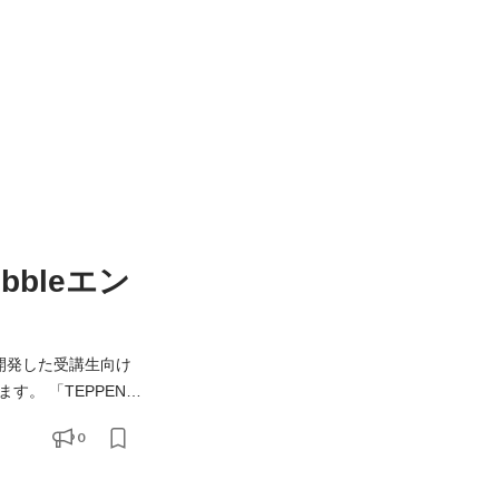
bleエン
自開発した受講生向け
す。 「TEPPEN
0
る方を募集します。