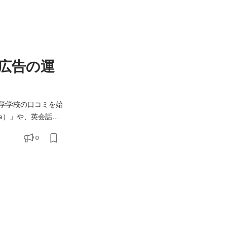
広告の運
学学校の口コミを始
.me）」や、英会話の
s://teppen-
0