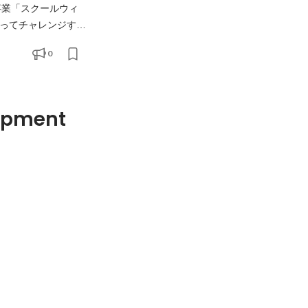
欲を持ってチャレンジする
0
tagram:
lopment