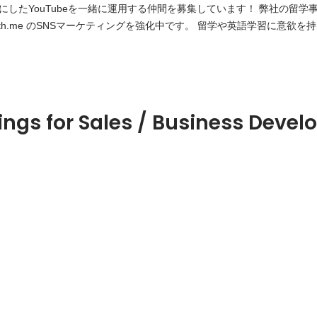
ouTubeを一緒に運用する仲間を募集しています！ 弊社の留学事業「スクールウィ
choolwith.me のSNSマーケティングを強化中です。 留学や英語学習に意
ンテンツやSNSの施策を 一緒に企画していきましょう！ 現在運営している「留学の
ttps://www.youtube.com/channel/UCTc_4cf4owFbTeM32Zg5NHA Ins
https://www.instagram.com/schoolwith_ryugaku/ まず、ぜひ一度カジ
ings for Sales / Business Deve