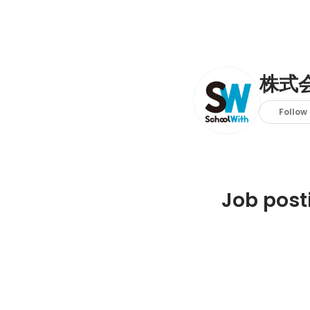
株式
Follow
Job post