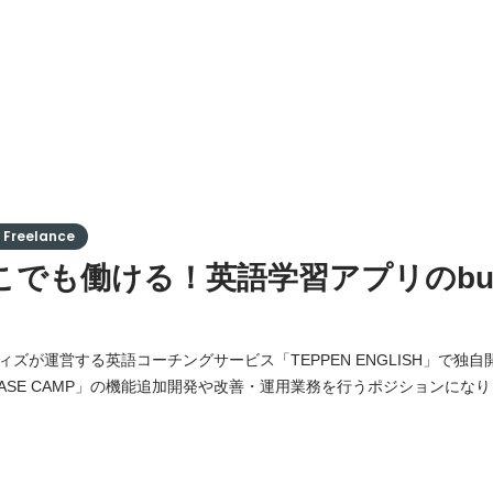
reelance
こでも働ける！英語学習アプリのbub
ズが運営する英語コーチングサービス「TEPPEN ENGLISH」で独
ASE CAMP」の機能追加開発や改善・運用業務を行うポジションになりま
在このアプリはBubbleで開発・運用しています。安定したサービス運
守を中心に現在開発に関わっている他エンジニアのサポートをいただけ
leを使用したBASE