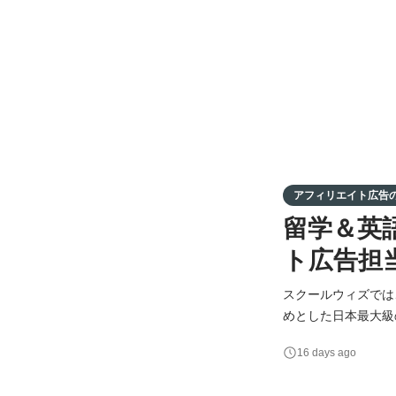
アフィリエイト広告の運
留学＆英
ト広告担
スクールウィズでは
めとした日本最大級の留
スキルアップを考えるビ
16 days ago
english.com/）」などのサービスを
リエイトを中心とし