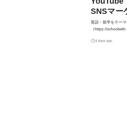
YouTu
SNSマー
英語・留学をテーマにしたSN
（https://sc
きっかけや役立つ情報を届
4 days ago
画から動画制作のディ
る「留