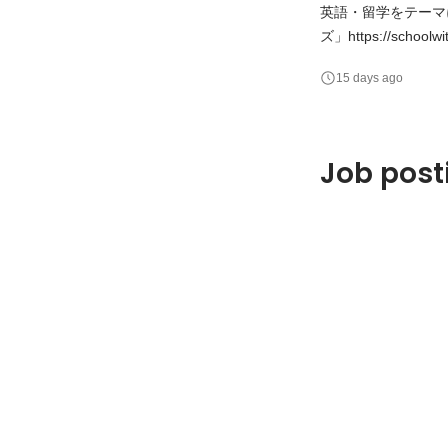
英語・留学をテーマにしたY
ズ」https://s
人たちに届くような動画コ
15 days ago
トビラ！」 YouTube: h
Job post