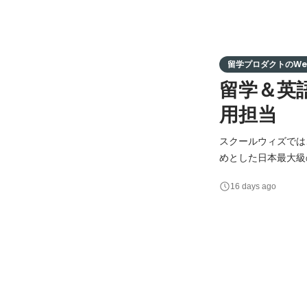
留学プロダクトのWeb
留学＆英
用担当
スクールウィズでは
めとした日本最大級の留
スキルアップを考えるビ
16 days ago
english.com/）」などのサービスを
心に当社サービスへ