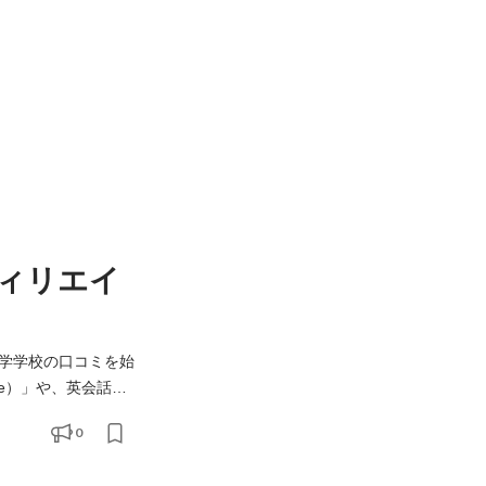
ィリエイ
学学校の口コミを始
.me）」や、英会話の
s://teppen-
0