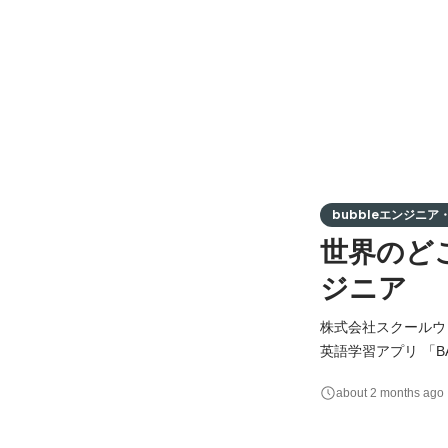
bubbleエンジニア・F
世界のど
ジニア
株式会社スクールウィ
英語学習アプリ 「B
ENGLISH」https://teppen-english.com 現
about 2 months ago
用のため、運用・保
◯業務内容： Bubb