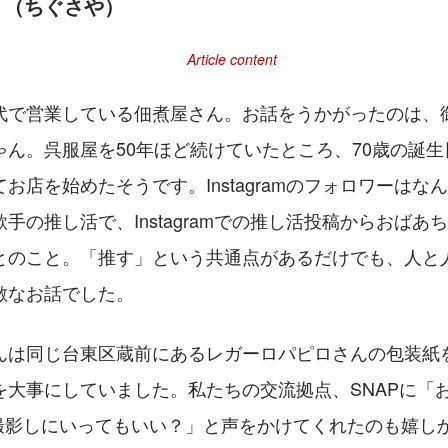
」（ちぐさや）
代で営業している佃煮屋さん。お話をうかがったのは、御
ゃん。呉服屋を50年ほど続けていたところ、70歳の誕
お店を始めたそうです。Instagramのフォロワーはなん
手の推し活で、Instagramでの推し活投稿からおばあ
とのこと。「推す」という共通点があるだけでも、人と
敵なお話でした。
んは同じ台東区蔵前にあるレガーロパピロさんの包装紙
を大事にしていました。私たちの交流拠点、SNAPに「
近々撮影しにいってもいい？」と声をかけてくれたのも嬉し