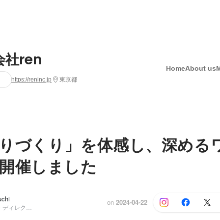
社ren
Home
About us
https://reninc.jp
東京都
りづくり」を体感し、深める
開催しました
chi
on
2024-04-22
コピーライター・ディレクター