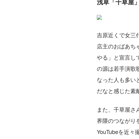
浅草「千草屋
吉原近くで女三
店主のおばあち
やる」と宣言して
の源は若手演歌歌
なった人も多い
だなと感じた素
また、千草屋さ
界隈のつながり
YouTubeを