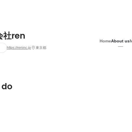
社ren
Home
About us
https://reninc.jp
東京都
 do