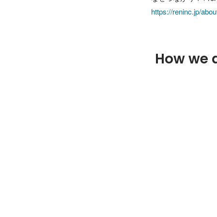
https://reninc.jp/ab
How we 