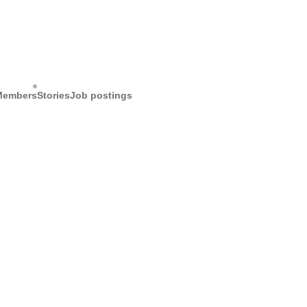
Members
Stories
Job postings