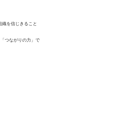
組織を信じきること
く「つながりの力」で