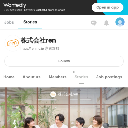
Open in app
Business social network with 0M professionals
Stories
Jobs
株式会社ren
https://reninc.jp
東京都
Follow
Home
About us
Members
Stories
Job postings
株式会社ren