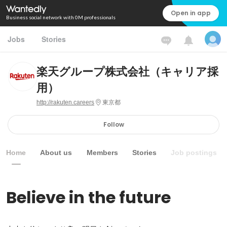
Open in app
Business social network with 0M professionals
Jobs
Stories
楽天グループ株式会社（キャリア採
用）
http://rakuten.careers
東京都
Follow
Home
About us
Members
Stories
Job postings
Believe in the future