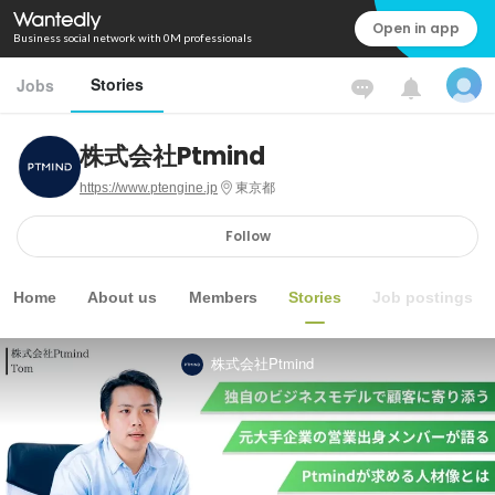
Open in app
Business social network with 0M professionals
Stories
Jobs
株式会社Ptmind
https://www.ptengine.jp
東京都
Follow
Home
About us
Members
Stories
Job postings
株式会社Ptmind