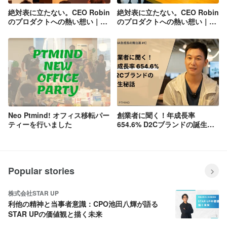
絶対表に立たない。CEO Robin
絶対表に立たない。CEO Robin
のプロダクトへの熱い想い｜前
のプロダクトへの熱い想い｜後
編
編
Neo Ptmind! オフィス移転パー
創業者に聞く！年成長率
ティーを行いました
654.6% D2Cブランドの誕生秘
話【VIVAIA急成長の舞台裏#1】
Popular stories
株式会社STAR UP
利他の精神と当事者意識：CPO池田八輝が語る
STAR UPの価値観と描く未来