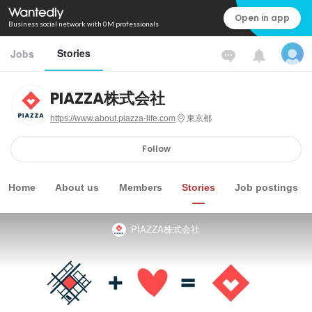
Open in app
Business social network with 0M professionals
Stories
Jobs
PIAZZA株式会社
https://www.about.piazza-life.com
東京都
Follow
Home
About us
Members
Stories
Job postings
PIAZZA株式会社