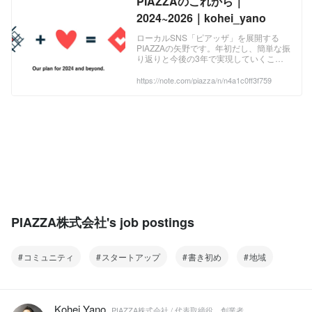
PIAZZAのこれから｜
2024~2026｜kohei_yano
ローカルSNS「ピアッザ」を展開する
PIAZZAの矢野です。年初だし、簡単な振
り返りと今後の3年で実現していくこと
のメモになります！ A. 2023年を振り返
る。Year of FOCUS 2023年は、絞り・
https://note.com/piazza/n/n4a1c0ff3f759
集中する一年でした。 PIAZZAという会
社が、今何を達成しないといけないの
か？ ...
PIAZZA株式会社's job postings
コミュニティ
スタートアップ
書き初め
地域
Kohei Yano
PIAZZA株式会社 / 代表取締役、創業者