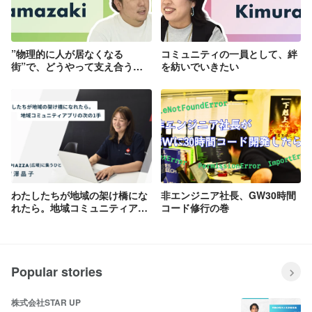
”物理的に人が居なくなる
コミュニティの一員として、絆
街”で、どうやって支え合う？
を紡いでいきたい
超高齢化社会の地域コミュニテ
ィを考える
わたしたちが地域の架け橋にな
非エンジニア社長、GW30時間
れたら。地域コミュニティアプ
コード修行の巻
リの次の1手
Popular stories
株式会社STAR UP