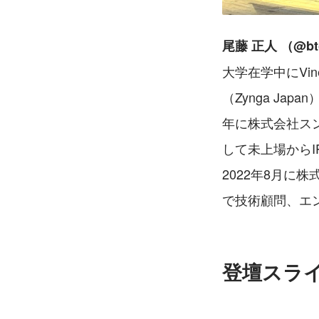
尾藤 正人 （@b
大学在学中にVin
（Zynga Ja
年に株式会社スン
して未上場からIP
2022年8月に
で技術顧問、エ
登壇スラ