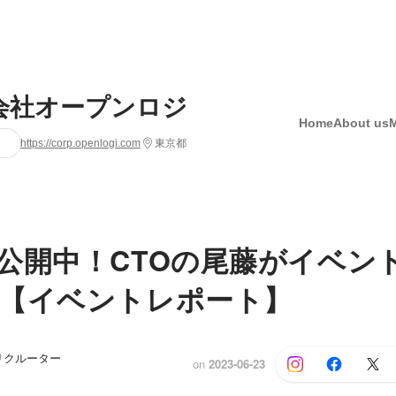
会社オープンロジ
Home
About us
https://corp.openlogi.com
東京都
公開中！CTOの尾藤がイベン
【イベントレポート】
リクルーター
on
2023-06-23