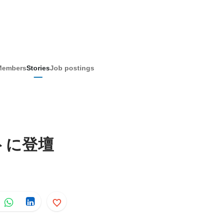
Members
Stories
Job postings
トに登壇