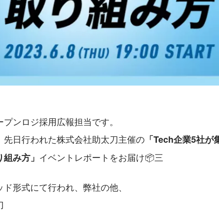
ープンロジ採用広報担当です。
、先日行われた株式会社助太刀主催の
「Tech企業5社
イベントレポートをお届け📦三
り組み方」
ッド形式にて行われ、弊社の他、
刀