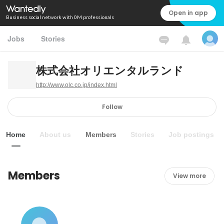
Open in app
Business social network with 0M professionals
Jobs
Stories
株式会社オリエンタルランド
http://www.olc.co.jp/index.html
Follow
Home
About us
Members
Stories
Job postings
Members
View more