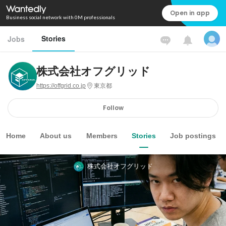
Open in app
Business social network with 0M professionals
Stories
Jobs
株式会社オフグリッド
https://offgrid.co.jp
東京都
Follow
Home
About us
Members
Stories
Job postings
株式会社オフグリッド