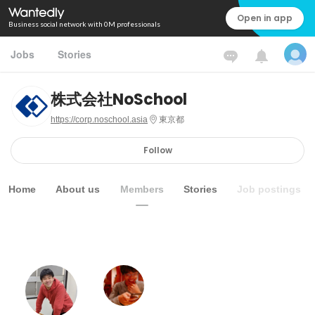
Open in app
Business social network with 0M professionals
Jobs
Stories
株式会社NoSchool
https://corp.noschool.asia
東京都
Follow
Home
About us
Members
Stories
Job postings