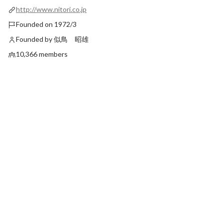
http://www.nitori.co.jp
Founded on 1972/3
Founded by 似鳥 昭雄
10,366 members