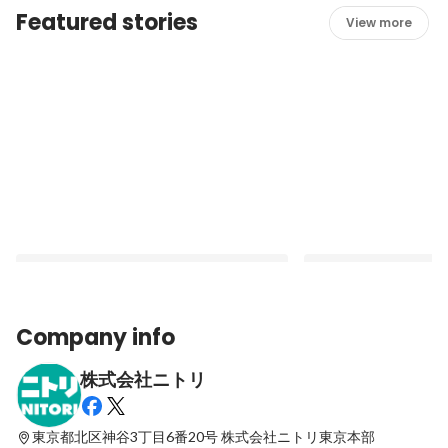
Featured stories
View more
Company info
株式会社ニトリ
O2O推進室のウェビナーに参加してみませ
(ありそうでなかった) 
んか？
vol.1へ参加してきま
東京都北区神谷3丁目6番20号
株式会社ニトリ東京本部
Latest
Latest