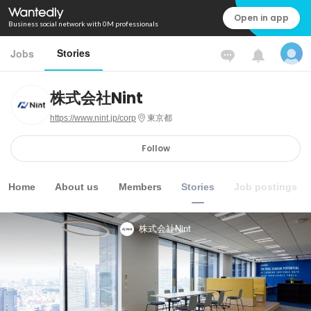
Open in app
Business social network with 0M professionals
Stories
Jobs
株式会社Nint
https://www.nint.jp/corp
東京都
Follow
Home
About us
Members
Stories
Job postings
株式会社Nint