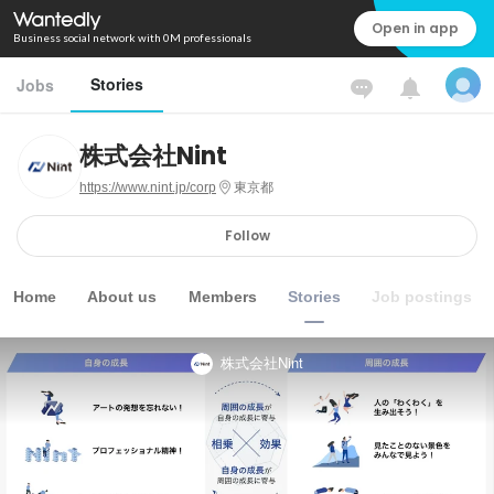
Open in app
Business social network with 0M professionals
Stories
Jobs
株式会社Nint
https://www.nint.jp/corp
東京都
Follow
Home
About us
Members
Stories
Job postings
株式会社Nint