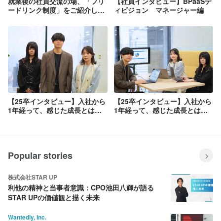
就業後の社員交流の場、「フリ
【社員インタビュー】BPaaSデ
ードリンク制度」をご紹介しま
ィビジョン マネージャー編
す！
【25卒インタビュー】入社から
【25卒インタビュー】入社から
1年経って、感じた成長とは
1年経って、感じた成長とは
（前編）
（後編）
Popular stories
株式会社STAR UP
利他の精神と当事者意識：CPO池田八輝が語る
STAR UPの価値観と描く未来
Wantedly, Inc.