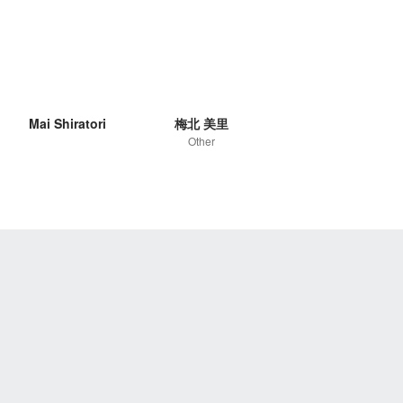
Mai Shiratori
梅北 美里
Other