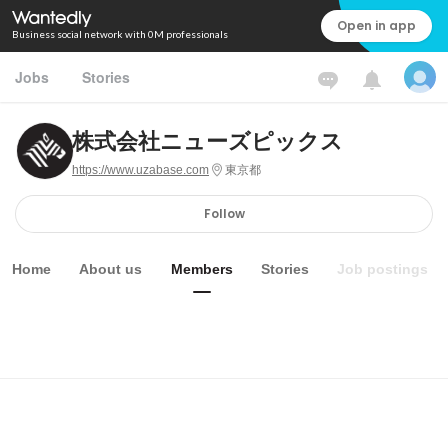
Open in app
Business social network with 0M professionals
Jobs
Stories
株式会社ニューズピックス
https://www.uzabase.com
東京都
Follow
Home
About us
Members
Stories
Job postings