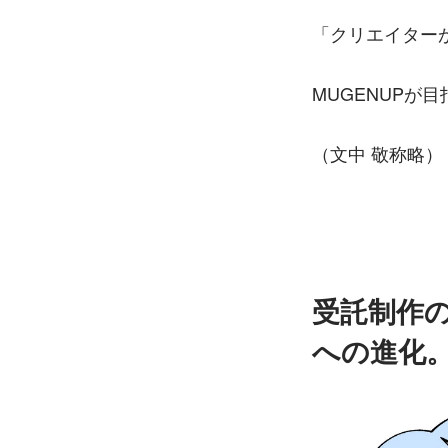
「クリエイター
MUGENUPが
（文中 敬称略）
受託制作
への進化