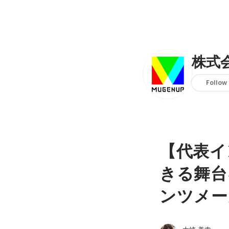
株式会
Follow
【代表イ
きる舞台
ンツメー