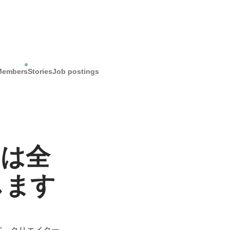
Members
Stories
Job postings
Pは全
します
ど、クリエイター