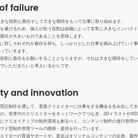
of failure
は大きな役割と責任そして大きな期待をもって仕事に取り組めます。

を遂げるため、個人が担う役割は組織にとって非常に大きなインパクト
責任が大きいものであることを意味します。

に対しそれぞれが責任を持ち、しっかりとした仕事を積み上げていく事
っていきます。

役割と責任をお願いすることとなりますが、それは大きな期待をしてい
でいただきたいと考えいるからです。
ity and innovation
受託制作を通して、直接クリエイターに仕事をする機会を生み出してき
の、世界中のクリエイターをネットワークでつなぎ、2Dイラストや3D
にクリエイティブの制作環境も創るべく、コンテンツ制作の進行管理や
ウド型制作管理ツールの開発・提供を行っています。

エイターの育成サポートや、直近はオリジナルコンテンツの企画、製作