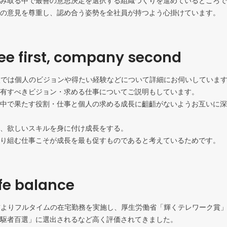
み取る中で最善の意思決定を選択する組織づくりを進めているところで
の意見を尊重し、認め合う姿勢を全社員が持つよう心掛けています。
e first, company second
面談では個人のビジョンや得たい経験などについて詳細にお伺いしています
有すべきビジョン・求める仕事についてご説明もしています。

中で果たす役割・仕事と個人の求める成長に齟齬がないようお互いに深
、欲しいスキルを身に付け成長をする。

り組む仕事こそが成長を最も促すものであると考えているためです。
fe balance
以前よりフルタイムの在宅勤務を実施し、厚生労働省「輝くテレワーク賞
駆者百選」に選出されるなど高く評価されてきました。
