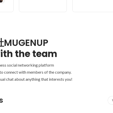
MUGENUP
ith the team
ness social networking platform
 to connect with members of the company.
ual chat about anything that interests you!
s