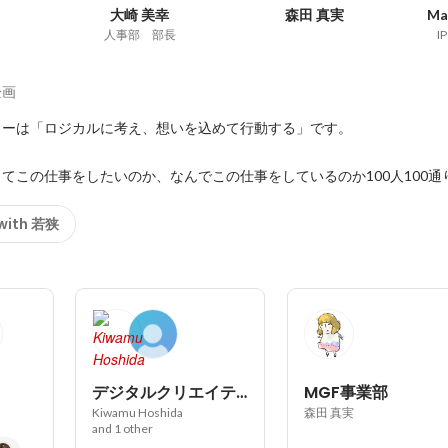
大崎 美幸
森田 真実
Ma
人事部 部長
I
企画
ーは「ロジカルに考え、想いを込めて行動する」です。

てこの仕事をしたいのか、なんでこの仕事をしているのか100人100通り.
 with 若狭
デジタルクリエイティブ事業部
MGF事業部
Kiwamu Hoshida
森田 真実
and 1 other