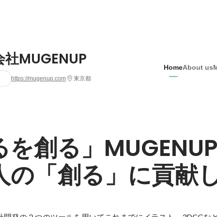
社MUGENUP
Home
About us
https://mugenup.com
東京都
るを創る」MUGENU
人の「創る」に貢献
自社開発の２つのツールを用いてこれまでにイラスト、3DCGな