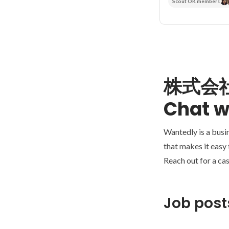
Scout OK members
株式会社
Chat w
Wantedly is a busi
that makes it easy
Reach out for a cas
Job post