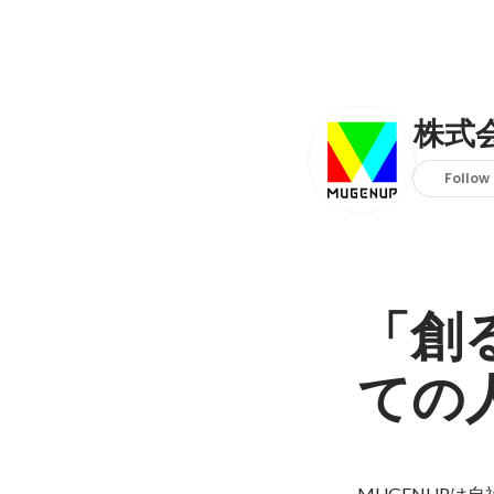
株式会
Follow
「創
ての
MUGENUPは