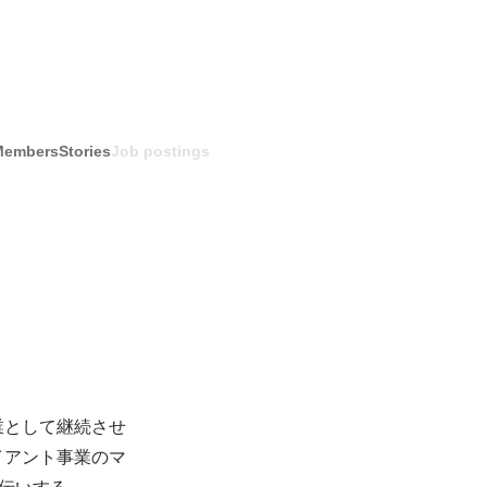
Members
Stories
Job postings
業として継続させ
イアント事業のマ
伝いする
