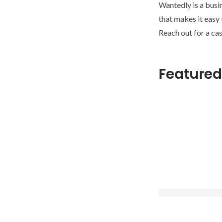
Wantedly is a busi
that makes it easy
Reach out for a cas
Featured