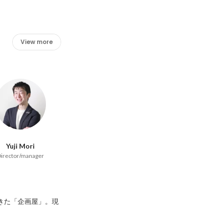
View more
Yuji Mori
irector/manager
てきた「企画屋」。現