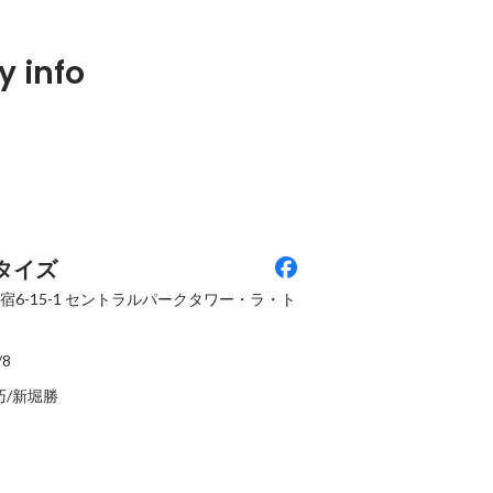
Latest
ために、0から
 info
ーで力を身につ
タイズ
-15-1
セントラルパークタワー・ラ・ト
/8
梨巧/新堀勝