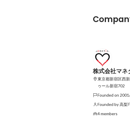
自分で事業をつくる
Company
挑戦できるベンチャ
けたい
Latest
株式会社マネ
東京都新宿区西新宿6
ゥール新宿702
Founded on 2001
Founded by 高
4 members