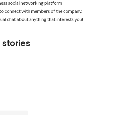
ness social networking platform
 to connect with members of the company.
ual chat about anything that interests you!
 stories
即戦力になるべくリアルなビジネス
を体感。