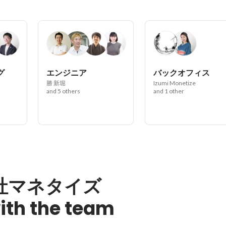
グ
エンジニア
バックオフィス
勝 新堀
Izumi Monetize
and 5 others
and 1 other
社マネタイズ
ith the team