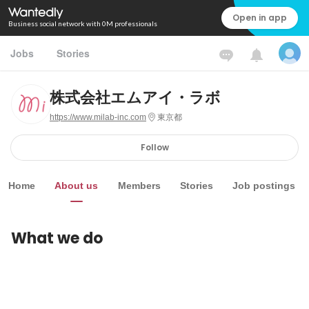
Open in app
Business social network with 0M professionals
Jobs
Stories
株式会社エムアイ・ラボ
https://www.milab-inc.com
東京都
Follow
Home
About us
Members
Stories
Job postings
What we do