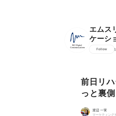
エムス
ケーシ
Follow
前日リハ
っと裏側 
渡辺 一実