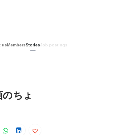
 us
Members
Stories
Job postings
画のちょ