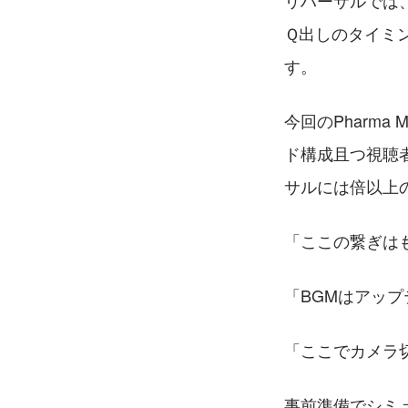
リハーサルでは
Ｑ出しのタイミ
す。
今回のPharma
ド構成且つ視聴
サルには倍以上
「ここの繋ぎは
「BGMはアッ
「ここでカメラ
事前準備でシミ