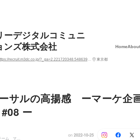
リーデジタルコミュニ
ョンズ株式会社
Home
About
https://recruit.m3dc.co.jp/?_ga=2.221720348.548639145.1671597801-970744653.1655426258
東京都
ーサルの高揚感 ーマーケ企
#08 ー
on
2022-10-25
マーケティングチーム マネージャー