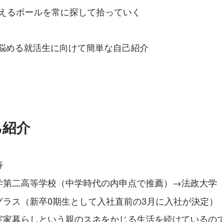
に拾えるボールを常に探して拾っていく
悩める就活生に向けて簡単な自己紹介
己紹介
寿
学第二高等学校（中学時代の内申点で推薦）→法政大学
グラス（新卒0期生として入社直前の3月に入社が決定）
実家暮らしという親のスネをかじる生活を続けているの