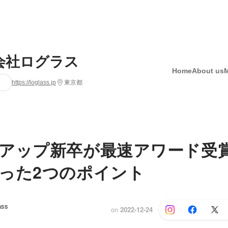
会社ログラス
Home
About us
https://loglass.jp
東京都
アップ新卒が最速アワード受
った2つのポイント
ass
on
2022-12-24