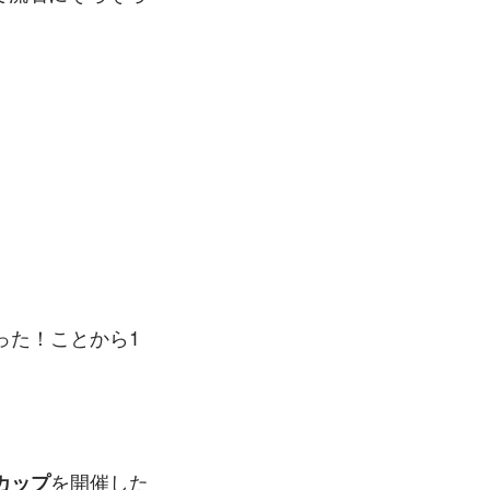
った！ことから1
を開催した
カップ