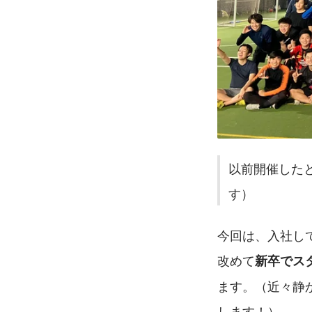
以前開催した
す）
今回は、入社し
改めて
新卒でス
ます。（近々静
します！）