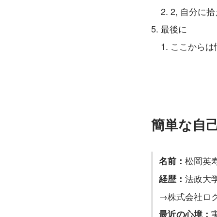
2, 自分
最後に
ここからは
簡単な自
松岡英
名前：
法政大
経歴：
→株式会社ロ
最近の心境：