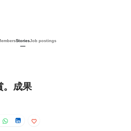
Members
Stories
Job postings
賞。成果