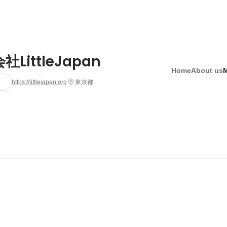
LittleJapan
Home
About us
https://littlejapan.org
東京都