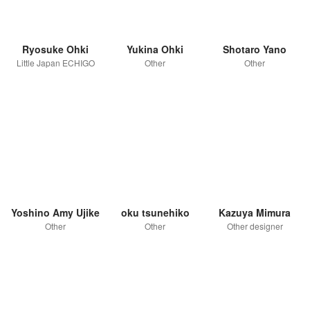
Ryosuke Ohki
Yukina Ohki
Shotaro Yano
Little Japan ECHIGO
Other
Other
Yoshino Amy Ujike
oku tsunehiko
Kazuya Mimura
Other
Other
Other designer