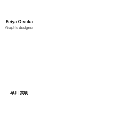
Seiya Otsuka
Graphic designer
早川 英明