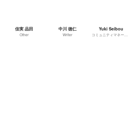
佳実 品田
中川 徳仁
Yuki Seibou
Other
Writer
コミュニティマネージャー