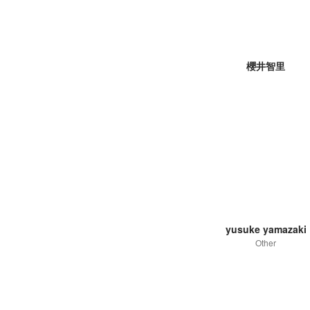
櫻井智里
yusuke yamazaki
Other