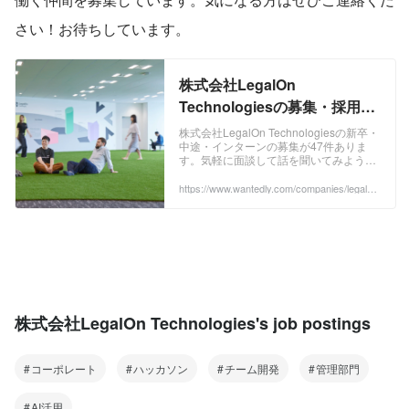
さい！お待ちしています。
株式会社LegalOn
Technologiesの募集・採用・
募集条件 - Wantedly
株式会社LegalOn Technologiesの新卒・
中途・インターンの募集が47件ありま
す。気軽に面談して話を聞いてみよう。
職種や採用形態からあなたにあった募集
を見つけることができます。募集では
https://www.wantedly.com/companies/legalont
echnologies/projects
「どんなことをやるのか」はもちろん、
「なぜやるのか」「どうやるのか」や実
際に一緒に働くメンバーについて知るこ
とができます。
株式会社LegalOn Technologies's job postings
コーポレート
ハッカソン
チーム開発
管理部門
AI活用