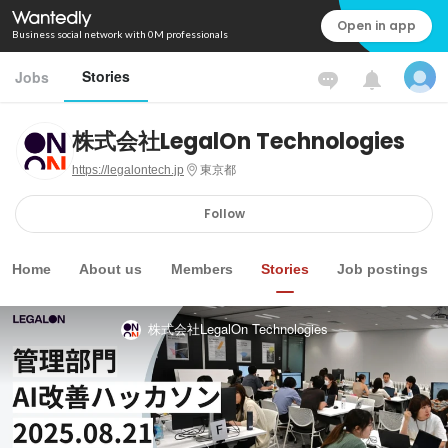
Open in app
Business social network with 0M professionals
Stories
Jobs
株式会社LegalOn Technologies
https://legalontech.jp
東京都
Follow
Home
About us
Members
Stories
Job postings
株式会社LegalOn Technologies