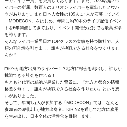
ーガナイザー賞」を受賞しております。また、7000名超のラ
イバーの所属、数百人のミリオンライバーを輩出したノウハ
ウがあります。また日本人女性の135人に1人が応募している
「MODECON」をはじめ、年間に約70本のライブ配信イベン
トを5年開催してきており、イベント開催数だけでも最高水準
を誇ります。

そんなライバー業界日本TOPクラスの実績を持つ弊社で、人
類の可能性を引き出し、誰もが挑戦できる社会をつくりませ
んか？

□60%が地方出身のライバー！？地方に機会を創出し、誰もが
挑戦できる社会を作れる！

もともと代表の鵜池が起業した背景に、「地方と都会の情報
格差を無くし、誰もが挑戦できる社会を作りたい」という想
いがありました。

そして、年間1万人が参加する「MODECON」では、なんと
参加者の6割以上が地方出身者。KIRINZを通して地方に雇用
を生み出し、日本全体の活性化を目指します。
