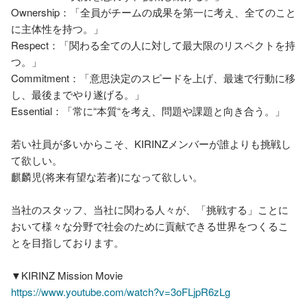
Ownership：「全員がチームの成果を第一に考え、全てのこと
に主体性を持つ。」

Respect：「関わる全ての人に対して最大限のリスペクトを持
つ。」

Commitment：「意思決定のスピードを上げ、最速で行動に移
し、最後までやり遂げる。」

Essential：「常に“本質“を考え、問題や課題と向き合う。」

若い社員が多いからこそ、KIRINZメンバーが誰よりも挑戦し
て欲しい。

麒麟児(将来有望な若者)になって欲しい。

当社のスタッフ、当社に関わる人々が、「挑戦する」ことに
おいて様々な分野で社会のために貢献できる世界をつくるこ
とを目指しております。

https://www.youtube.com/watch?v=3oFLjpR6zLg