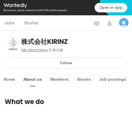
Open in app
Business social network with 0M professionals
Jobs
Stories
株式会社KIRINZ
http://kirinz.tokyo
東京都
Follow
Home
About us
Members
Stories
Job postings
What we do