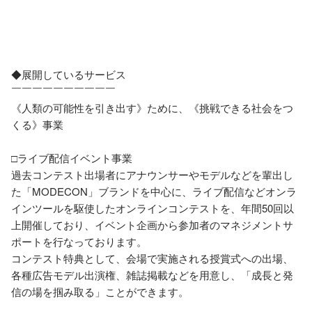
◆展開しているサービス

￣￣￣￣￣￣￣￣￣￣

《人類の可能性を引き出す》ために、《挑戦できる社会をつ
くる》事業

□ライブ配信イベント事業

過去コンテスト出場者にアナウンサーやモデルなどを輩出し
た「MODECON」ブランドを中心に、ライブ配信などオンラ
インツールを駆使したオンラインコンテストを、年間50回以
上開催しており、イベント企画から参加者のマネジメントサ
ポートを行なっております。

コンテスト特典として、会場で実施される授賞式への出場、
各種広告モデル出演権、雑誌掲載などを用意し、「成長と発
信の場を掴み取る」ことができます。
