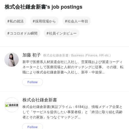
株式会社鎌倉新書's job postings
私の就活
採用現場から
社会人一年目
ココロオドル瞬間
社員インタビュー
加藤 初子
株式会社鎌倉新書 / Business (Finance, HR etc.)
新卒で医療系人材派遣会社に入社し、営業職および派遣コーディ
ネーターとして医療現場と人材のマッチングに従事。 その後、転
職により株式会社鎌倉新書へ入社し、新卒・中途採...
Follow
株式会社鎌倉新書
株式会社鎌倉新書(東証プライム：6184)は、情報メディア企業と
して「サービスを提供したい事業者様」と「終活に取り組む高齢
者とその家族」をつなぐマッチング...
Follow