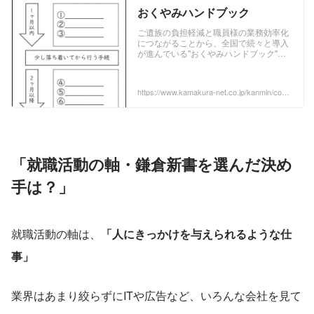
おくやみハンドブック
ご遺族の負担軽減と職員様の業務効率化
につながることから、全国で続々と導入
が進んでいる"おくやみハンドブック"。
鎌倉新書では、全国で約300自治体のお
くやみハンドブックを発行している事業
者です（2024年9月時点）。 完全無償提
https://www.kamakura-net.co.jp/kanmin/cond
供 パッケージ化により 制作に関わる 職
olence-handbook/
員の方の負担を軽減 ...
「就職活動の軸・鎌倉新書を選んだ決め
手は？
」
就職活動の軸は、
「人にきっかけを与えられるような仕
事」
業界はあまり絞らずにITや広告など、いろんな会社を見て