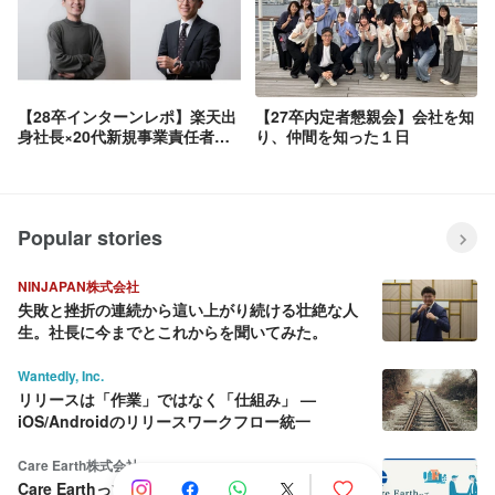
【28卒インターンレポ】楽天出
【27卒内定者懇親会】会社を知
身社長×20代新規事業責任者登
り、仲間を知った１日
壇！第三創業期の今だから実現
できるキャリア
Popular stories
NINJAPAN株式会社
失敗と挫折の連続から這い上がり続ける壮絶な人
生。社長に今までとこれからを聞いてみた。
Wantedly, Inc.
リリースは「作業」ではなく「仕組み」 —
iOS/Androidのリリースワークフロー統一
Care Earth株式会社
Care Earthって何をしている会社？