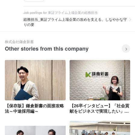
Job postings for 東証プライム上場企業の総務担当
総務担当_東証プライム上場企業の攻めを支える、しなやかな守
りの要
株式会社鎌倉新書
Other stories from this company
【保存版】鎌倉新書の面接攻略
【26卒インタビュー】「社会貢
法～中途採用編～
献をビジネスで実現したい」―
鎌倉新書を選んだ理由と、仕事
のやりがい