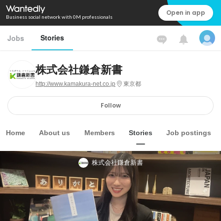
Open in app
Business social network with 0M professionals
Stories
Jobs
株式会社鎌倉新書
http://www.kamakura-net.co.jp
東京都
Follow
Home
About us
Members
Stories
Job postings
株式会社鎌倉新書