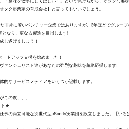
、「趣味を仕事にしてほしい！」という気持ちから、オタクな趣
オタク起業家の育成会社】と言ってもいいでしょう。

、まだ非常に若いベンチャー企業ではありますが、3年ほどでグループ
帯となり、更なる躍進を目指します! 

成し遂げましょう！

タートアップ支援を始めました！ 

ヴァンジェリスト達があなたの強烈な趣味を超絶応援します!

体的なサービスメディアをいくつか記載します。

がこの度、、、

クト★

仕事の両立可能な次世代型eSports実業団を設立しました。【い