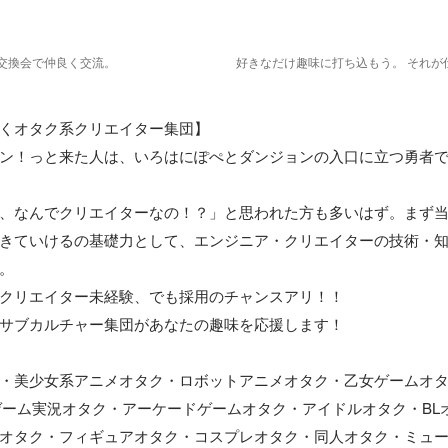
交換会で仲良く交流。
好きなだけ趣味に打ち込もう。 それが
くオタク系クリエイター集団】

ン！っと来た人は、いろはにぽぺとダンジョンの入口に立つ勇者です!
、なんでクリエイターなの！？」と思われた方も多いはず。まず
きていけるの基礎力として、エンジニア・クリエイターの技術・
。

クリエイター未経験、でも採用のチャンスアリ！！

サブカルチャー集団があなたの趣味を応援します！

・美少女系アニメオタク・ロボットアニメオタク・乙女ゲームオ
ゲーム実況オタク・アーケードゲームオタク・アイドルオタク・BL
オタク・フィギュアオタク・コスプレオタク・同人オタク・ミュ