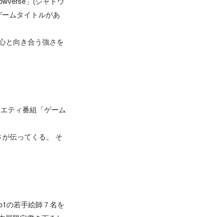
owverse」(シャドウ
ゲームタイトルがあ
の心と向き合う強さを


ラエティ番組「ゲーム
が伝ってくる。 そ
o1の若手絵師７名を