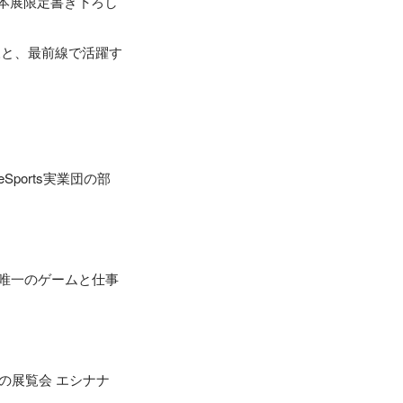
本展限定書き下ろし
様と、最前線で活躍す
Sports実業団の部
日本唯一のゲームと仕事
の展覧会 エシナナ