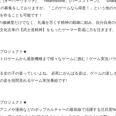
h」(オーバーウォッチ)、「Hearthstone」(ハースストーン)、「Shad
G」の募集をしておりますが、「このゲームなら得意！」という他の
を作ることも可能です！

への修練度だけでなく、礼儀を尽くす精神の鍛錬に励み、自分自身
文化古来の【武士道精神】をもったゲーマー育成に力を注ぎます。
プロジェクト★

トロゲームから最新機種まで様々なゲームに挑む！ゲーム実況バ
る女の子の姿っていいよね。 必死にがんばる姿は、ゲームの楽しさ
の姿を垣間見れるゲーム実況番組です!

プロジェクト★

アニメや漫画などのポップカルチャーの最前線で活躍する注目度N