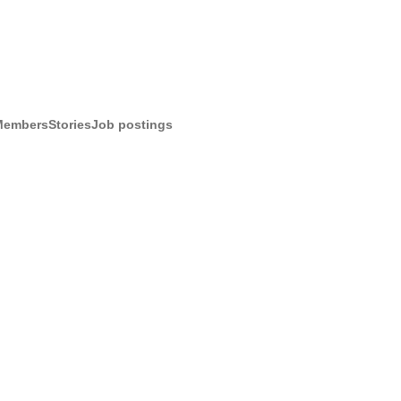
Members
Stories
Job postings