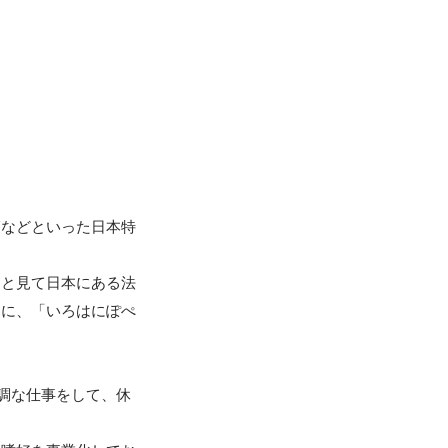
師などといった日本特
ッと見て日本にある法
めに、「いろはにぽぺ
調な仕事をして、休