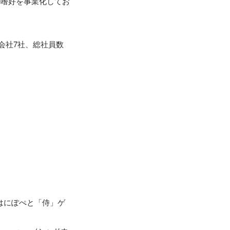
味嗜好を事業化してお
会社7社、総社員数
ろはにぽぺと「侍」ゲ