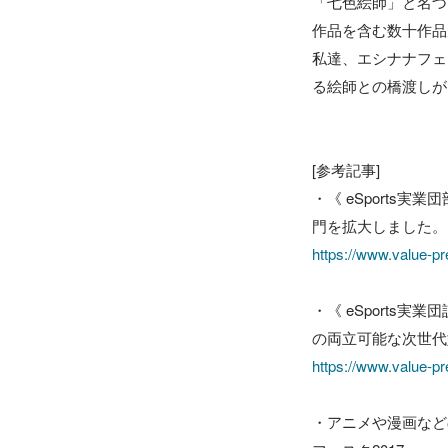
「七色絵師」と名づ
作品を含む数十作品
私達、エシナナフェ
る絵師との橋渡しが
[参考記事] 

・《 eSports実
https://www.value-p
・《 eSports
https://www.value-p
・アニメや漫画など