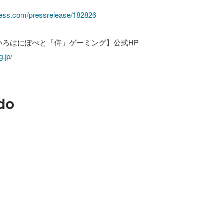
ress.com/pressrelease/182826
.jp/
do