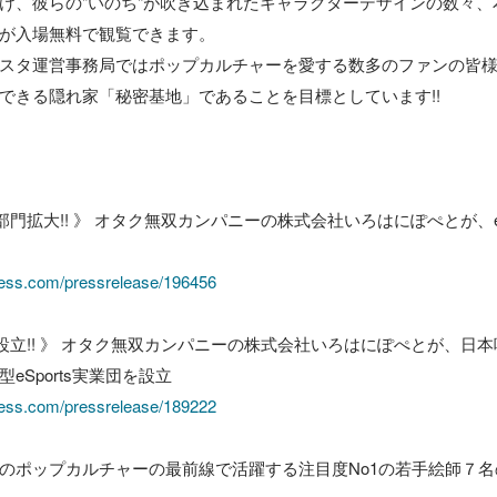
け、彼らの"いのち"が吹き込まれたキャラクターデザインの数々、
が入場無料で観覧できます。

スタ運営事務局ではポップカルチャーを愛する数多のファンの皆
できる隠れ家「秘密基地」であることを目標としています!!

業団部門拡大!! 》 オタク無双カンパニーの株式会社いろはにぽぺとが、e
ress.com/pressrelease/196456
実業団設立!! 》 オタク無双カンパニーの株式会社いろはにぽぺとが、
ress.com/pressrelease/189222
のポップカルチャーの最前線で活躍する注目度No1の若手絵師７名