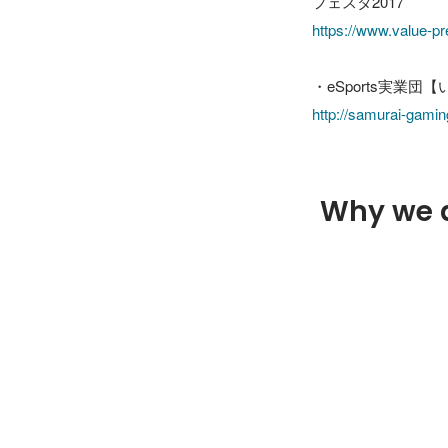
https://www.value-p
http://samurai-gaming
Why we 