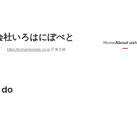
会社いろはにぽぺと
Home
About us
https://irohanipopeto.co.jp
東京都
 do