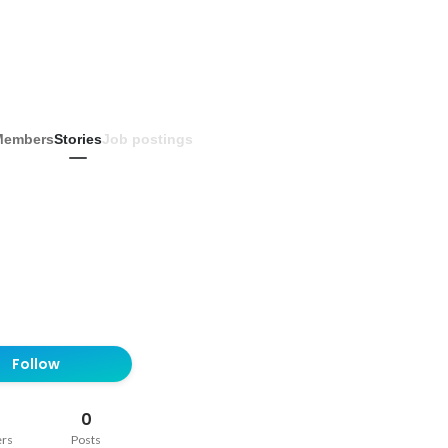
Members
Stories
Job postings
Follow
0
ers
Posts