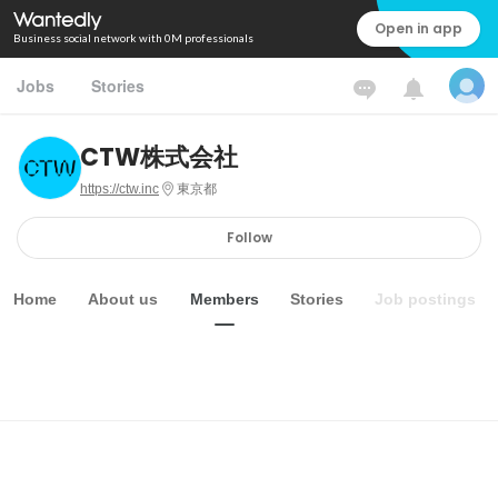
Open in app
Business social network with 0M professionals
Jobs
Stories
CTW株式会社
https://ctw.inc
東京都
Follow
Home
About us
Members
Stories
Job postings