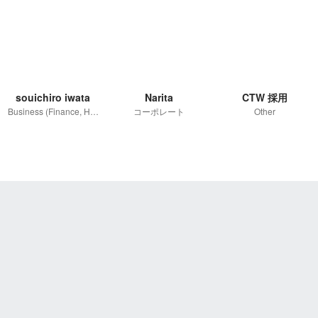
souichiro iwata
Narita
CTW 採用
Business (Finance, HR etc.)
コーポレート
Other