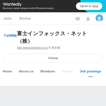
Open in app
Business social network with 0M professionals
Jobs
Stories
富士インフォックス・ネット
（株）
http://www.infoxnet.co.jp
東京都
Follow
Home
About us
Members
Stories
Job postings