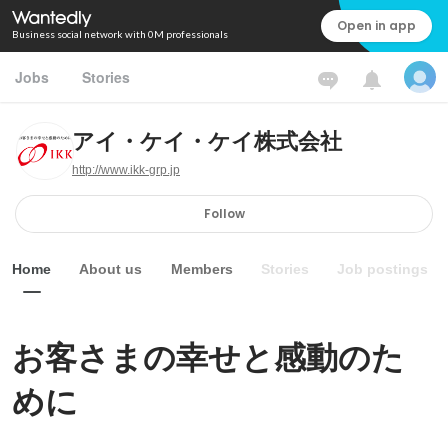
Open in app
Business social network with 0M professionals
Jobs
Stories
アイ・ケイ・ケイ株式会社
http://www.ikk-grp.jp
Follow
Home
About us
Members
Stories
Job postings
お客さまの幸せと感動のた
めに