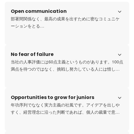
Open communication
部署間関係なく、最高の成果を出すために密なコミュニケ
ーションをとる

社風があります。
No fear of failure
当社の人事評価には60点主義というものがあります。100点
満点を待つのではなく、挑戦し努力している人には惜しみ
なく機会を与えます。躊躇することなく、やってみたいこ
とを後押ししてくれる環境があります。
Opportunities to grow for juniors
年功序列でななく実力主義の社風です。アイデアを出しや
すく、経営理念に沿った判断であれば、個人の裁量で意思
決定できる場面が多くあるので若手社員の成長スピードも