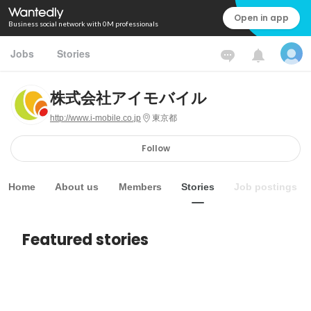
Open in app
Business social network with 0M professionals
Jobs
Stories
株式会社アイモバイル
http://www.i-mobile.co.jp
東京都
Follow
Home
About us
Members
Stories
Job postings
Featured stories