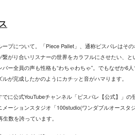
ス
ープについて。「Piece Pallet」、通称ピスパレはそ
が繋がり合いリスナーの世界をカラフルにさせたい、と
ンバー全員の声も性格も“わちゃわちゃ”。でもなぜか6
ズルが完成したかのようにカチッと音がハマります。
でに公式YouTubeチャンネル「ピスパレ【公式】」の
メーションスタジオ「100studio(ワンダブルオースタ
の再生数を誇っています。