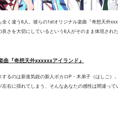
全く違う6人。彼らの1stオリジナル楽曲『奇想天外xxx
の良さを大切にしているという6人がそのまま体現され
。
楽曲『奇想天外xxxxxxアイランド』
スするのは新進気鋭の新人ボカロP・木弟子（はしご）
が左右に揺れてしまう、そんなあなたの感性は間違って