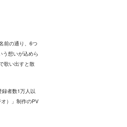
の名前の通り、6つ
いう想いが込めら
人で歌い出すと散
登録者数1万人以
ジオ）」制作のPV